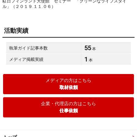
駐日フィンランド大使館 セミナー 「グリーンなライフスタイ
ル」（２０１９.１１.０６）
活動実績
55
執筆ガイド記事本数
本
1
メディア掲載実績
本
メディアの方はこちら
取材依頼
企業・代理店の方はこちら
仕事依頼