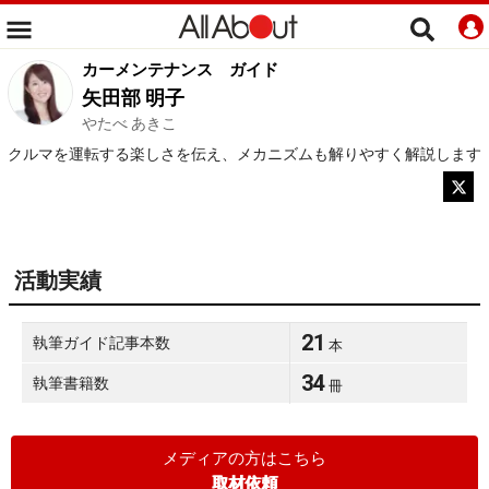
カーメンテナンス
ガイド
矢田部 明子
やたべ あきこ
クルマを運転する楽しさを伝え、メカニズムも解りやすく解説します
活動実績
21
執筆ガイド記事本数
本
34
執筆書籍数
冊
メディアの方はこちら
取材依頼