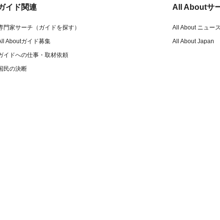
ガイド関連
All Abou
専門家サーチ（ガイドを探す）
All About ニュー
All Aboutガイド募集
All About Japan
ガイドへの仕事・取材依頼
国民の決断