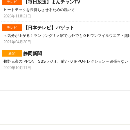
【毎日放送】よんチャンTV
テレビ
ヒートテックを長持ちさせるための洗い方
2023年11月21日
【日本テレビ】バゲット
テレビ
＜気分が上がる！ランキング！＞家でも外でもＯＫワンマイルウエア・無
2021年04月20日
静岡新聞
新聞
牧野克彦のIPPON SBSラジオ、前7・0 IPPOセレクション～頑張ら
2020年10月11日