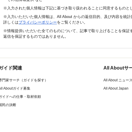
※入力された個人情報は下記に基づき取り扱われることに同意するものと
※入力いただいた個人情報は、All About からの返信目的、及び内容を
詳しくは
プライバシーポリシー
をご覧ください。
※情報提供いただいた全てのものについて、記事で取り上げることを保証
返信を保証するものではありません。
ガイド関連
All Abou
専門家サーチ（ガイドを探す）
All About ニュー
All Aboutガイド募集
All About Japan
ガイドへの仕事・取材依頼
国民の決断