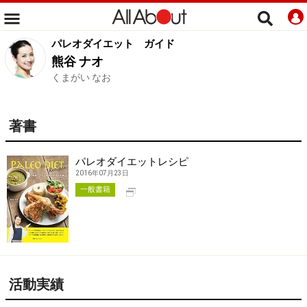
パレオダイエット
ガイド
熊谷 ナオ
くまがい なお
著書
パレオダイエットレシピ
2016年07月23日
別タブで開く
一般書籍
活動実績