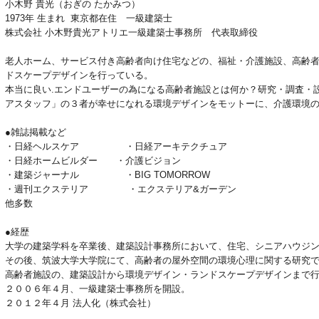
小木野 貴光（おぎの たかみつ）
1973年 生まれ 東京都在住 一級建築士
株式会社 小木野貴光アトリエ一級建築士事務所 代表取締役
老人ホーム、サービス付き高齢者向け住宅などの、福祉・介護施設、高齢
ドスケープデザインを行っている。
本当に良い.エンドユーザーの為になる高齢者施設とは何か？研究・調査・
アスタッフ」の３者が幸せになれる環境デザインをモットーに、介護環境
●雑誌掲載など
・日経ヘルスケア ・日経アーキテクチュア
・日経ホームビルダー ・介護ビジョン
・建築ジャーナル ・BIG TOMORROW
・週刊エクステリア ・エクステリア&ガーデン
他多数
●経歴
大学の建築学科を卒業後、建築設計事務所において、住宅、シニアハウジ
その後、筑波大学大学院にて、高齢者の屋外空間の環境心理に関する研究
高齢者施設の、建築設計から環境デザイン・ランドスケープデザインまで
２００６年４月、一級建築士事務所を開設。
２０１２年４月 法人化（株式会社）