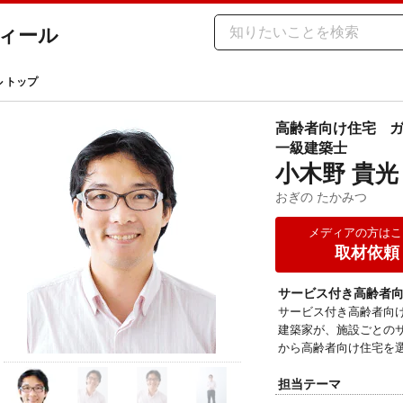
ィール
ル トップ
高齢者向け住宅
一級建築士
小木野 貴光
おぎの たかみつ
メディアの方はこ
取材依頼
サービス付き高齢者
サービス付き高齢者向
建築家が、施設ごとの
から高齢者向け住宅を
担当テーマ