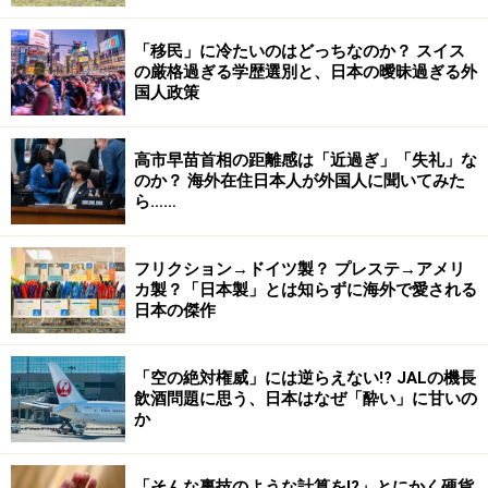
「移民」に冷たいのはどっちなのか？ スイス
の厳格過ぎる学歴選別と、日本の曖昧過ぎる外
国人政策
高市早苗首相の距離感は「近過ぎ」「失礼」な
のか？ 海外在住日本人が外国人に聞いてみた
ら……
フリクション→ドイツ製？ プレステ→アメリ
カ製？「日本製」とは知らずに海外で愛される
日本の傑作
「空の絶対権威」には逆らえない!? JALの機長
飲酒問題に思う、日本はなぜ「酔い」に甘いの
か
「そんな裏技のような計算を!?」とにかく硬貨