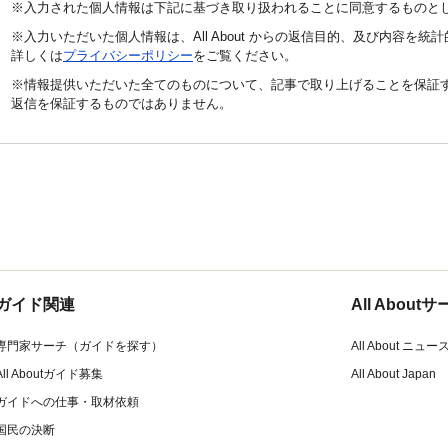
※入力された個人情報は下記に基づき取り扱われることに同意するものと
※入力いただいた個人情報は、All About からの返信目的、及び内容を
詳しくは
プライバシーポリシー
をご覧ください。
※情報提供いただいた全てのものについて、記事で取り上げることを保証
返信を保証するものではありません。
ガイド関連
All Abou
専門家サーチ（ガイドを探す）
All About ニュー
All Aboutガイド募集
All About Japan
ガイドへの仕事・取材依頼
国民の決断