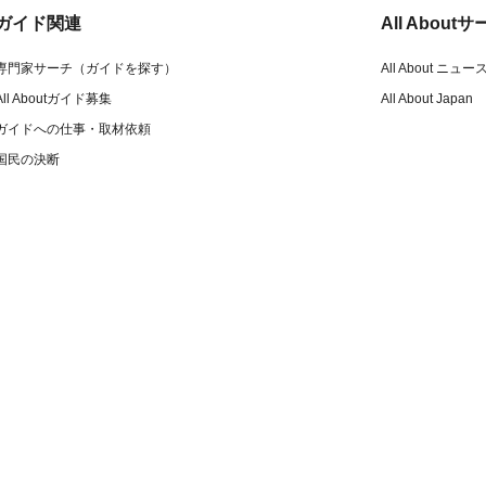
ガイド関連
All Abou
専門家サーチ（ガイドを探す）
All About ニュー
All Aboutガイド募集
All About Japan
ガイドへの仕事・取材依頼
国民の決断