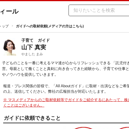
ィール
トップ
ガイドへの取材依頼(メディアの方はこちら)
子育て
ガイド
山下 真実
やました まみ
子どものことを一番に考えるママ達が心からリフレッシュできる 「託児付
営。母親として働くことと真剣に向き合ってきた経験から、子育てや仕事
やノウハウを提供していきます。
報道・プレス関係の皆様で、「All Aboutガイド」に取材・出演などを
の上、送信してください。弊社の広報担当が対応いたします。
※ マスメディアからのご取材依頼等でガイドをご紹介するにあたって、株
くことはございません。
ガイドに依頼できること