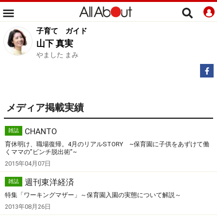
子育て
ガイド
山下 真実
やました まみ
メディア掲載実績
CHANTO
雑誌
育休明け、職場復帰。4月のリアルSTORY ~保育園に子供をあずけて働
くママの”ビンチ脱出術”~
2015年04月07日
週刊東洋経済
雑誌
特集「ワーキングマザー」～保育園入園の実態について解説～
2013年08月26日