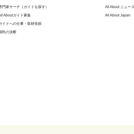
専門家サーチ（ガイドを探す）
All About ニュー
All Aboutガイド募集
All About Japan
ガイドへの仕事・取材依頼
国民の決断