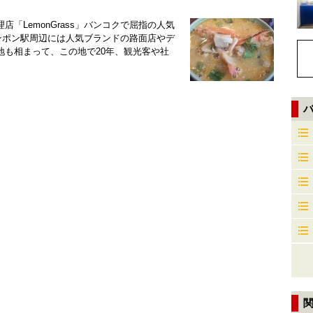
「LemonGrass」バンコクで屈指の人気
プロンポン駅周辺には人気ブランドの路面店やデ
地も相まって、この地で20年、観光客や社