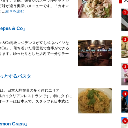
います。大抵、鶏ダシのスープがセットで
て味が違う奥深いメニューです。「カオマ
..
続きを読む
1
es & Co」
2
es&Co高級レジデンスが立ち並ぶハイソな
s&Co」。落ち着いた雰囲気で食事ができる
ります。ゆったりとした店内で十分なテー
3
のほっとするパスタ
nEyes」は、日本人駐在員の多く住むエリア、
4
の人気のイタリアンレストランです。特にタイに
オーナーは日本人で、スタッフも日本式に
5
n Grass」