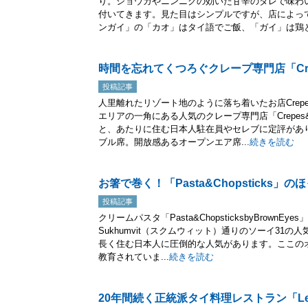
り。ショウガやニンニクの効いた甘辛のタレで味わ
付いてきます。見た目はシンプルですが、店によっ
ンガイ」の「カオ」はタイ語でご飯、「ガイ」は鶏と.
時間を忘れてくつろぐクレープ専門店「Crep
投稿記事
人里離れたリゾート地のように落ち着いたお店Crep
エリアの一角にある人気のクレープ専門店「Crepe
と、あたりに住む日本人駐在員やセレブに定評があ
ブル席。開放感あるオープンエア席...
続きを読む
お箸で巻く！「Pasta&Chopsticks」
投稿記事
クリームパスタ「Pasta&ChopsticksbyBrow
Sukhumvit（スクムウィット）通りのソーイ31
長く住む日本人に圧倒的な人気があります。ここの
教育されていま...
続きを読む
20年間続く正統派タイ料理レストラン「Lemo