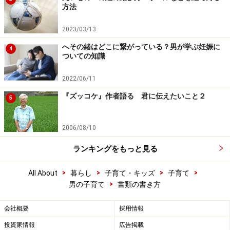
方法
2023/03/13
へその緒はどこに繋がっている？男が学ぶ妊娠に
4
ついての知識
2022/06/11
『ズッコケ』作者語る 君に伝えたいこと２
5
2006/08/10
ランキングをもっと見る
>
>
>
>
All About
暮らし
子育て・キッズ
子育て
>
男の子育て
書類の書き方
会社概要
採用情報
投資家情報
広告掲載