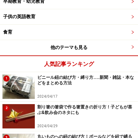
早期教育・幼児教育
子供の英語教育
食育
他のテーマも見る
人気記事ランキング
ビニール紐の結び方・縛り方……新聞・雑誌・本な
1
どをまとめる方法
2024/04/17
割り箸の箸袋で作る箸置きの折り方！子どもが喜
2
ぶ&飲み会のネタにも
2024/04/29
丸いものへの紐の結び方！ボールなどを紐で縛る
3