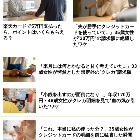
た。最初は、セントラルファイナンスとクオークの合併
に関する話し合いがテーマでしたが、そのうちに、業法
改正で環境が悪化するなかで生き残り策を話し合う会と
楽天カードで5万円支払った
「夫が勝手にクレジットカー
なりました。「成長の見込めるクレジットカード事業。
ら、ポイントはいくらもらえ
ドを使っていて…」35歳女性
る？
が“30万円”の請求額に絶望し
クオークとの２社体制ではなく、オーエムシーが入って
たワケ
３社でまとまる方がスケールメリットを受けられる」と
の結論に達したとセントラルファイナンスの土川立夫代
表取締役社長は言います。貸金業法改正などの環境悪化
「来月には何とかなると甘く考えていた…」33
歳女性が愕然とした想定外の“クレカ”請求額
が３社を結びつける結果になったというわけです。
※記事内容は執筆時点のものです。最新の内容をご確認くださ
「小銭を出すのが面倒になり…」年収170万
い。
本記事の内容は一般的な情報提供を目的としており、特定の金融
円・48歳女性がクレカ明細を見て“血の気が引
商品や投資行動を推奨するものではありません。
いた”ワケ
投資や資産運用に関する最終的なご判断はご自身の責任において
行ってください。
掲載情報の正確性・完全性については十分に配慮しております
が、その内容を保証するものではなく、これに基づく損失・損害
「これ、本当に私の使った分？」35歳女性が
などについて当社は一切の責任を負いません。
クレジットカードの明細を前に猛省した瞬間
最新の情報や詳細については、必ず各金融機関やサービス提供者