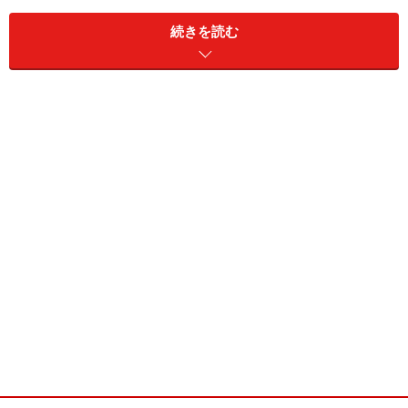
です。無理に合併させて軋轢を生むよりは、三井住友カ
ードと合併新会社の二頭立てにして、「銀行」「信販」
続きを読む
「流通」のそれぞれの強さを発揮した方が得策との狙い
です。「クレジットカードのマーケットには様々なニー
ズがあり、ひとつになってマーケットインにするより
別々にした方が効果的」と三井住友カード代表取締役社
長・月原紘一は話しています。さらに、このカード戦略
を全体的にみるために新たに中間持ち株会社を設立し
て、二社はその傘下に所属します。この持ち株会社がリ
テール戦略を二つの会社に振り分ける役割を担うわけで
すが、この辺りが他のメガバンクにはない工夫といえま
す。