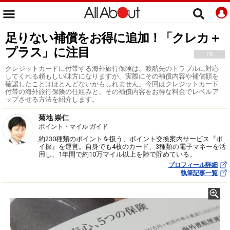
足りない補償をお得に追加！「クレカ＋
プラス」に注目
PR
クレジットカードに付帯する海外旅行保険は、渡航先のトラブルに対応
してくれる頼もしい味方になりますが、実際にその補償内容や補償額を
確認したことはほとんどないかもしれません。今回はクレジットカード
付帯の海外旅行保険の仕組みと、その補償内容をお得な料金でレベルア
ップさせる方法を紹介します。
菊地 崇仁
ポイント・マイル ガイド
約230種類のポイントを扱う、ポイント交換案内サービス『ポ
イ探』を運営。自身でも4枚のカード、3種類の電子マネーを活
用し、1年間で約10万マイル以上を陸で貯めている。
プロフィール詳細
執筆記事一覧