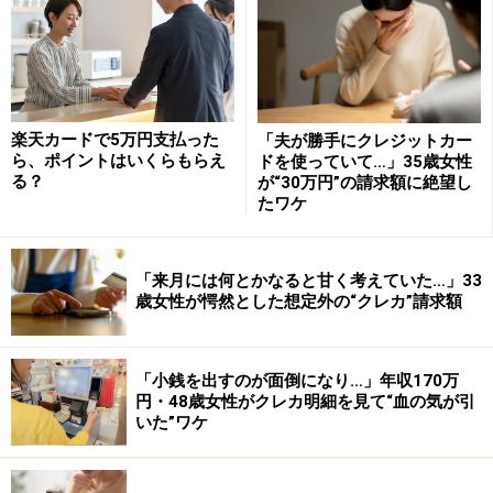
楽天カードで5万円支払った
「夫が勝手にクレジットカー
ら、ポイントはいくらもらえ
ドを使っていて…」35歳女性
る？
が“30万円”の請求額に絶望し
たワケ
「来月には何とかなると甘く考えていた…」33
なかでも、職業はクレジットカードの審査基準としては
歳女性が愕然とした想定外の“クレカ”請求額
もっとも重視されるもののひとつです。何故重視される
かというと、「高い収入が安定して見込める職業か」と
いう一点に尽きるからです。カード会社は、毎月安定し
「小銭を出すのが面倒になり…」年収170万
円・48歳女性がクレカ明細を見て“血の気が引
た収入のある人を相手にする方がリスクが少ないとみて
いた”ワケ
います。実際、派遣などの非正規社員より正社員の方が
評価は高いのは事実です。