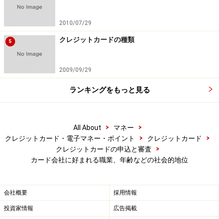
い収入も安定性も望みにくい職業で評価は低くなりま
す。この場合は審査対象が配偶者や親になるので、評点
2010/07/29
は本人よりも配偶者や親の雇用形態次第となりがちで
クレジットカードの種類
5
す。
2009/09/29
無職、ニート、家事手伝いなど実質的な収入が見込めな
ランキングをもっと見る
いこれらの人たちは審査を受ける上でもっとも不利とい
えます。ほとんどのカード会社が重視する「継続的な収
入があること」が望めないからです。そのため審査対象
>
>
All About
マネー
にすらならない可能性もあります。
>
>
クレジットカード・電子マネー・ポイント
クレジットカード
>
クレジットカードの申込と審査
しかし、カード会社はスコアリングに特色を出そうとし
カード会社に好まれる職業、年齢などの社会的地位
ており、「自営業者に厳しいカード会社」がある半面、
「主婦に重点を置いている会社」もありますから、その
会社概要
採用情報
特徴を知ることもカードに強くなるコツとなります。
投資家情報
広告掲載