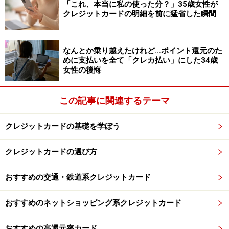
「これ、本当に私の使った分？」35歳女性が
クレジットカードの明細を前に猛省した瞬間
有利なのは開業医と弁護士
なんとか乗り越えたけれど…ポイント還元のた
最も評価が高いのは、医師（開業医）と弁護士です。名
めに支払いを全て「クレカ払い」にした34歳
声だけでなく安定して高収入が得られる職業のため評価
女性の後悔
が高くなっています。国家資格が必要で、独占市場のた
めという見方もあります。次が公務員です。収入がそれ
この記事に関連するテーマ
なりにあり、安定性も高く、定年まで勤務しやすいのが
強みです。会社の正社員も高収入ですが、公務員に比べ
クレジットカードの基礎を学ぼう
るとリストラの危険性が高く安定性に欠けます。また、
クレジットカードの選び方
会社員の場合は、会社そのものの規模も加味されます。
カード会社は基本的に安定性を重視するので、それほど
おすすめの交通・鉄道系クレジットカード
収入が高くなくても「高収入の自営業者」よりスコアは
高くなります。
おすすめのネットショッピング系クレジットカード
おすすめの高還元率カード