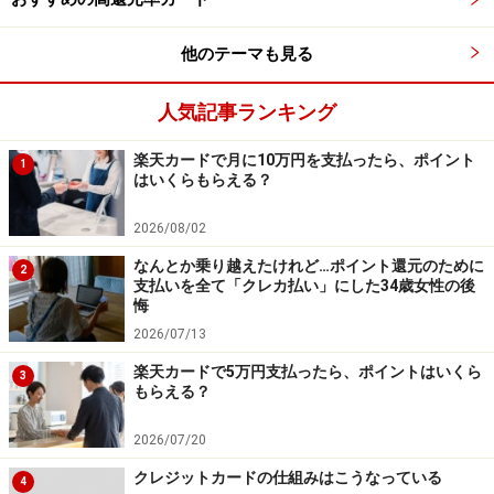
他のテーマも見る
人気記事ランキング
楽天カードで月に10万円を支払ったら、ポイント
1
はいくらもらえる？
2026/08/02
なんとか乗り越えたけれど…ポイント還元のために
2
支払いを全て「クレカ払い」にした34歳女性の後
悔
安定性に欠ける派遣社員と自営業
2026/07/13
派遣社員や自営業者などは、それなりに収入は見込めま
楽天カードで5万円支払ったら、ポイントはいくら
3
すが、安定性に欠ける職業のためスコアは低くなりがち
もらえる？
です。年収1000万円の自営業者と年収500万円の正社員
2026/07/20
では、評価が高いのは正社員の方といわれたりします。
クレジットカードの仕組みはこうなっている
日雇い派遣、アルバイト、パート、主婦、学生などは高
4