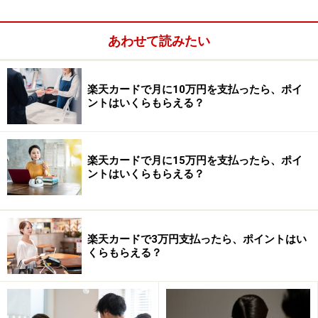
この集計は手作業ではなくコンピュータによる自動計算
あわせて読みたい
で行われるため、短時間に総合点がでてランク分けがな
されます（各社は項目ごとに1～5点といった点数を付け
楽天カードで月に10万円を支払ったら、ポイ
て評価しています。これをスコアリングと呼びます）。
ントはいくらもらえる？
そして、ある一定の点数に達していれば、カードは発行
されますし、そうでなければ不合格となりカードは発行
してもらえません。
楽天カードで月に15万円を支払ったら、ポイ
ントはいくらもらえる？
有利な職業、不利な職業
楽天カードで3万円支払ったら、ポイントはい
医師、弁護士＞公務員＞正社員＞自営業＞自由業＞派遣
くらもらえる？
社員＞アルバイト、パート＞主婦＞学生＞ニート、無職