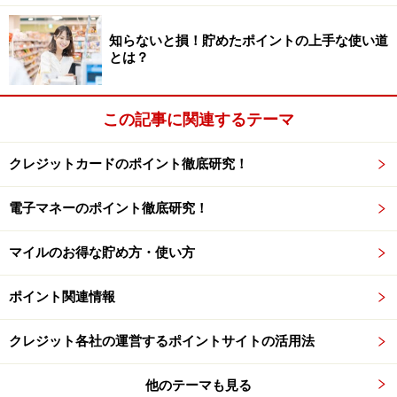
んに交換できます。つまり、２万円の買い物で最終的に
知らないと損！貯めたポイントの上手な使い道
ビューサンクスポイントが３２０ポイント（実質８００
とは？
円ぶん）貯まったことになるのです。２万円で８００円
ですから、還元率にすると４％。これはかなりのものと
この記事に関連するテーマ
いっていいでしょう。
※記事内容は執筆時点のものです。最新の内容をご確認くださ
クレジットカードのポイント徹底研究！
い。
本記事の内容は一般的な情報提供を目的としており、特定の金融
電子マネーのポイント徹底研究！
商品や投資行動を推奨するものではありません。
投資や資産運用に関する最終的なご判断はご自身の責任において
行ってください。
マイルのお得な貯め方・使い方
掲載情報の正確性・完全性については十分に配慮しております
が、その内容を保証するものではなく、これに基づく損失・損害
などについて当社は一切の責任を負いません。
ポイント関連情報
最新の情報や詳細については、必ず各金融機関やサービス提供者
の公式情報をご確認ください。
クレジット各社の運営するポイントサイトの活用法
次のページへ
1
/
2
他のテーマも見る