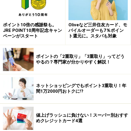
が１２０ポイント貯まる。
2.次に、コナカに行って２万円のジャケットをスイカで
購入。すると、スイカポイントが２００ポイント貯ま
ポイント10倍の感謝祭も。
Oliveなど三井住友カード、モ
る。
JRE POINT10周年記念キャン
バイルオーダーも7％ポイン
3.もちろん、このとき、コナカメンバーズカードを同時
ペーンがスタート
ト還元に。スタバも対象
に提示する。２万円の買い物では、コナカポイントは６
００ポイント貯まる。
ポイントの「2重取り」「3重取り」ってどう
やるの？専門家が分かりやすく解説！
2万円使って800円のバックは4%の還元率！
ネットショッピングでもポイント3重取り！年
以上で、ポイントの三重取りが完成しますが、おもしろ
間1万2000円おトクに!?
いのはコナカポイントはスイカポイント（交換レートは
５０％）に。スイカポイントはビューサンクスポイント
（交換レートは４０％）に交換できる点です。つまり、
値上げラッシュに負けない！スーパー別おすす
めクレジットカード4選
2.と3.でスイカポイントは５００ポイントとなり、さら
に、これはビューサンクスポイントの２００ポイントぶ