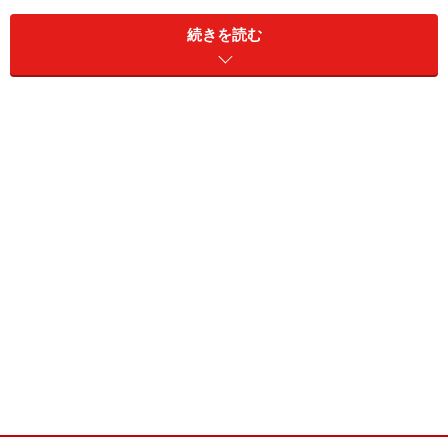
「Ｅｄｙｄｅポイント」というサービスを使います。対
続きを読む
象となるのは、ＡＮＡ、Ｔポイント、楽天、ヤマダ電機
などですが、ファミリーマートで利用できるＴポイント
を登録しておくと、全国どこでＥｄｙを使って２００円
につき１ポイントが付与されます。さらにファミリーマ
ートでは、Ｔカードを提示することで、Ｔポイントが１
００円で１ポイント貯まります。そのうえレシートで１
ポイント付与されますから、１０００円使った場合は、
合計１６ポイントも貯まる計算です。