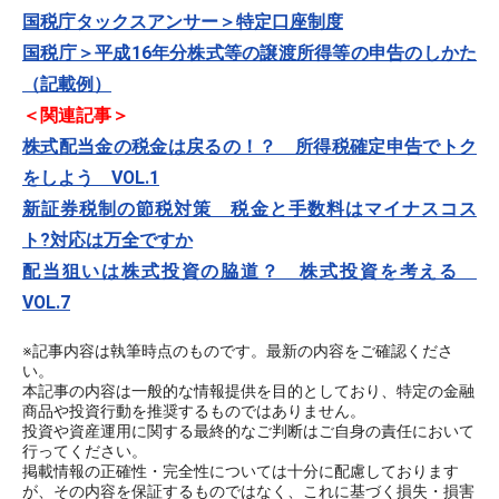
国税庁タックスアンサー＞特定口座制度
国税庁＞平成16年分株式等の譲渡所得等の申告のしかた
（記載例）
＜関連記事＞
株式配当金の税金は戻るの！？ 所得税確定申告でトク
をしよう VOL.1
新証券税制の節税対策 税金と手数料はマイナスコス
ト?対応は万全ですか
配当狙いは株式投資の脇道？ 株式投資を考える
VOL.7
※記事内容は執筆時点のものです。最新の内容をご確認くださ
い。
本記事の内容は一般的な情報提供を目的としており、特定の金融
商品や投資行動を推奨するものではありません。
投資や資産運用に関する最終的なご判断はご自身の責任において
行ってください。
掲載情報の正確性・完全性については十分に配慮しております
が、その内容を保証するものではなく、これに基づく損失・損害