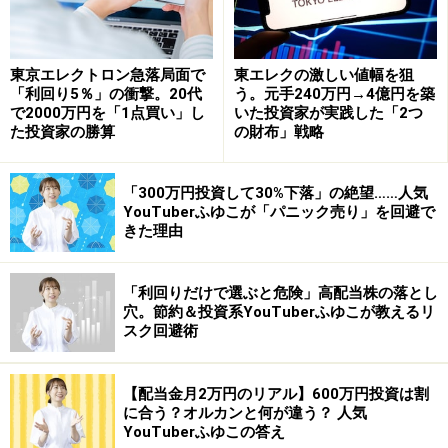
東京エレクトロン急落局面で
東エレクの激しい値幅を狙
「利回り5％」の衝撃。20代
う。元手240万円→4億円を築
で2000万円を「1点買い」し
いた投資家が実践した「2つ
た投資家の勝算
の財布」戦略
「300万円投資して30%下落」の絶望……人気
YouTuberふゆこが「パニック売り」を回避で
きた理由
「利回りだけで選ぶと危険」高配当株の落とし
穴。節約＆投資系YouTuberふゆこが教えるリ
スク回避術
【配当金月2万円のリアル】600万円投資は割
に合う？オルカンと何が違う？ 人気
YouTuberふゆこの答え