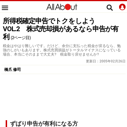
所得税確定申告でトクをしよう
VOL.2 株式売却損があるなら申告が有
利
(2ページ目)
税金はやはり難しいです。だけど、余分に支払った税金が戻るなら、勉
強のしがいもあります。株式売買損益がトータルマイナスになっている
場合、本当にそのままで大丈夫? 税金取り戻せませんか?
更新日：
2005年02月26日
橋爪 修司
ずばり申告が有利になる方