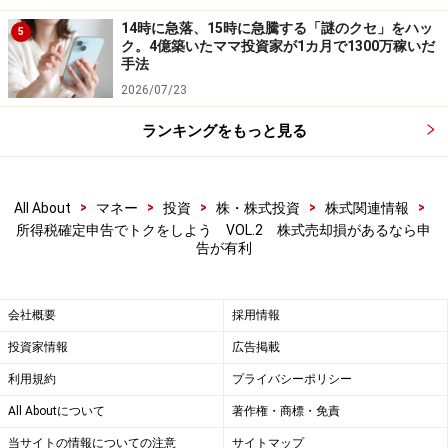
14時に急落、15時に急騰する「謎のクセ」をハッ
5
ク。4億築いたママ投資家が1カ月で1300万稼いだ
手法
2026/07/23
ランキングをもっと見る
>
>
>
>
>
All About
マネー
投資
株・株式投資
株式関連情報
所得税確定申告でトクをしよう VOL.2 株式売却損があるなら申
告が有利
会社概要
採用情報
投資家情報
広告掲載
利用規約
プライバシーポリシー
All Aboutについて
著作権・商標・免責
当サイトの情報についての注意
サイトマップ