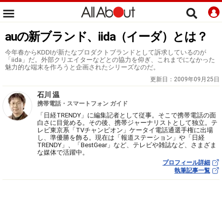
auの新ブランド、iida（イーダ）とは？
今年春からKDDIが新たなプロダクトブランドとして訴求しているのが
「iida」だ。外部クリエイターなどとの協力を仰ぎ、これまでになかった
魅力的な端末を作ろうと企画されたシリーズなのだ。
更新日：
2009年09月25日
石川 温
携帯電話・スマートフォン ガイド
「日経TRENDY」に編集記者として従事。そこで携帯電話の面
白さに目覚める。その後、携帯ジャーナリストとして独立。テ
レビ東京系「TVチャンピオン」ケータイ電話通選手権に出場
し、準優勝を飾る。現在は「報道ステーション」や「日経
TRENDY」、「BestGear」など、テレビや雑誌など、さまざま
な媒体で活躍中。
プロフィール詳細
執筆記事一覧