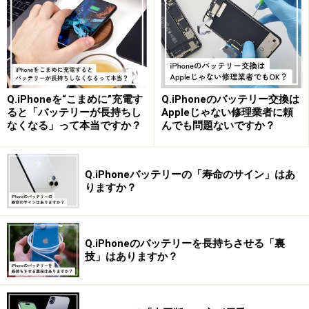
「INFOBAR」などを手がけたプロダクトデザイナーの深澤直
人氏がデザインした「PRISMOID」。
Q.iPhoneを“こまめに”充電す
Q.iPhoneのバッテリー交換は
ると「バッテリーが長持ちし
Appleじゃない修理業者に頼
※記事内容は執筆時点のものです。最新の内容をご確認くださ
なくなる」って本当ですか？
んでも問題ないですか？
い。
※機種やOSのバージョンによって画面表示、操作方法が異なる可
能性があります。
Q.iPhoneバッテリーの「寿命のサイン」はあ
りますか？
次のページへ
1
/
2
Q.iPhoneのバッテリーを長持ちさせる「裏
技」はありますか？