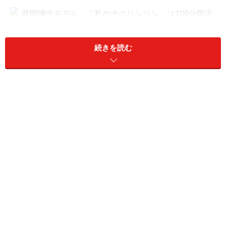
草間彌生モデル。「私の犬のリンリン」は100台限定で100万
続きを読む
円となっている
そもそもiidaは、「ライフスタイルを創造する」というコ
ンセプトによって誕生した新しいプロダクトブランド
だ。iidaとはKDDIの本社がある「飯田橋」から来ている
という噂があるが、実際は「innovation」「imagination」
「design」「art」の4つの頭文字から来ている。
iidaの企画担当者によれば「いままではauブランドの製品
ということで、auへの先入観があったと思う。iidaにする
ことで、そういった先入観なく、製品を観て欲しいとい
う願いがある」と語る。