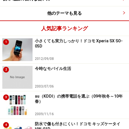
他のテーマも見る
人気記事ランキング
小さくても実力しっかり！ドコモ Xperia SX SO-
1
05D
2012/09/08
今時なモバイル生活
2
2003/07/06
au（KDDI）の携帯電話を選ぶ（09年秋冬～10年
3
春）
2009/11/16
防水で傷も付きにくい！ドコモ キッズケータイ
4