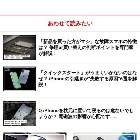
これまで、携帯電話を購入するにあたり、キャリアのブ
ランドや搭載されている機能に注目が集まってしまうこ
あわせて読みたい
とが多かった。しかし、キャリアのサービスラインナッ
プに差がなくなり、さらには搭載される機能もあまり違
「新品を買った方がマシ」な故障スマホの特徴
いがなくなってきた。そこで、ユーザーが重視するのが
は？ 修理or買い替えの判断ポイントを専門家
「見た目」だ。外部クリエイターなどとの協力を仰ぎ、
が解説！
これまでになかった魅力的な端末を作ろうと企画された
シリーズなのだ。
「クイックスタート」がうまくいかないのはな
ぜ？ iPhoneの引継ぎが“失敗する原因”6選を解
説！
9月に発表された「PLY」。5つの層が積み重なったようなデ
ザインと「タブキー」が特徴的
Q.iPhoneを枕元に置いて寝るのは危ないでし
ょうか？ 電磁波の影響が心配です……