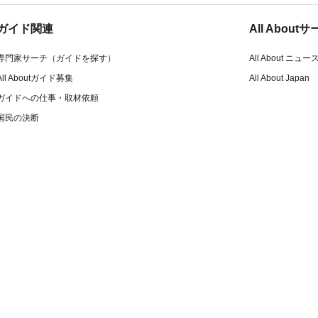
ガイド関連
All Abou
専門家サーチ（ガイドを探す）
All About ニュー
All Aboutガイド募集
All About Japan
ガイドへの仕事・取材依頼
国民の決断