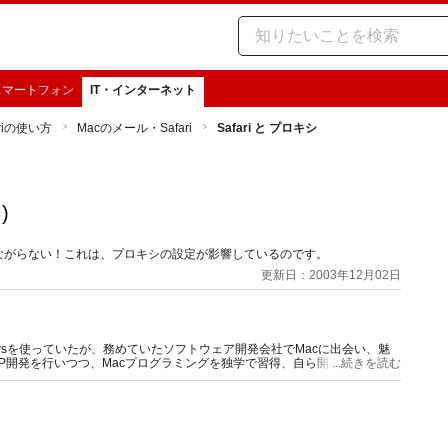
スマートフォン
IT・インターネット
ariの使い方
Macのメール・Safari
Safari と プロキシ
)
につながらない！これは、プロキシの設定が影響しているのです。
更新日：2003年12月02日
owsを使っていたが、務めていたソフトウェア開発会社でMacに出会い、魅
PHP開発を行いつつ、Macプログラミングを独学で習得、自ら開発を行うよう
...続きを読む
も行っている。