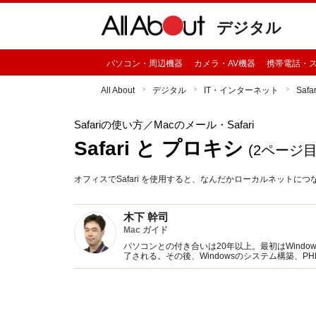
デジタル
パソコン・周辺機器
カメラ・AV機器
携帯電話・
All About
デジタル
IT・インターネット
Saf
Safariの使い方
／Macのメール・Safari
Safari と プロキシ
(2ページ目
オフィスでSafari を使用すると、なんだかローカルネット
木下 幹司
Mac ガイド
パソコンとの付き合いは20年以上。最初はWind
了される。その後、Windowsのシステム構築、
になる。「MacPeople」などの雑誌の執筆など