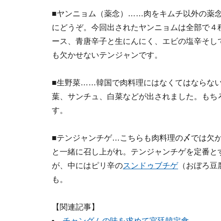
■ヤンニョム（薬念）……肉をキムチ以外の薬
にどうぞ。今回出されたヤンニョムは全部で４
ース、青唐辛子と生にんにく、エビの塩辛そし
も欠かせないテンジャンです。
■生野菜……韓国で肉料理にはなくてはならな
葉、サンチュ、白菜などが出されました。もち
す。
■テンジャンチゲ…こちらも肉料理の〆では欠
と一緒に召し上がれ。テンジャンチゲを定番と
が、中にはピリ辛の
スンドゥブチゲ
（おぼろ豆
も。
【関連記事】
チャングムの味を求めて宮廷韓定食