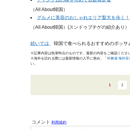
（All About韓国）
グルメに美容のおしゃれエリア梨大を歩く！
（All About韓国）(スンドゥブチゲの紹介あり）
続いては
、韓国で食べられるおすすめのポッサ
※記事内容は執筆時点のものです。最新の内容をご確認くださ
※海外を訪れる際には最新情報の入手に努め、「
外務省 海外
い。
1
2