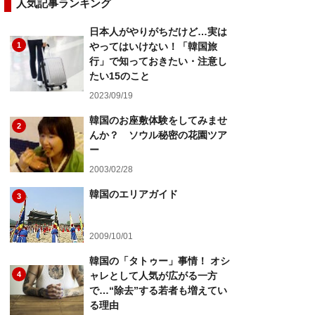
人気記事ランキング
日本人がやりがちだけど…実は
1
やってはいけない！「韓国旅
行」で知っておきたい・注意し
たい15のこと
2023/09/19
韓国のお座敷体験をしてみませ
2
んか？ ソウル秘密の花園ツア
ー
2003/02/28
韓国のエリアガイド
3
2009/10/01
韓国の「タトゥー」事情！ オシ
4
ャレとして人気が広がる一方
で…“除去”する若者も増えてい
る理由