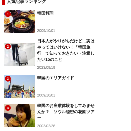
人気記事ランキング
韓国料理
1
2009/10/01
日本人がやりがちだけど…実は
2
やってはいけない！「韓国旅
行」で知っておきたい・注意し
たい15のこと
2023/09/19
韓国のエリアガイド
3
2009/10/01
韓国のお座敷体験をしてみませ
4
んか？ ソウル秘密の花園ツア
ー
2003/02/28