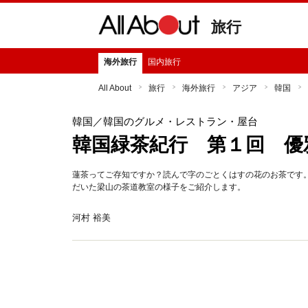
旅行
海外旅行
国内旅行
All About
旅行
海外旅行
アジア
韓国
韓国
／韓国のグルメ・レストラン・屋台
韓国緑茶紀行 第１回 優
蓮茶ってご存知ですか？読んで字のごとくはすの花のお茶です
だいた梁山の茶道教室の様子をご紹介します。
河村 裕美