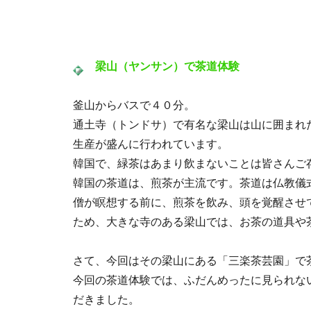
梁山（ヤンサン）で茶道体験
釜山からバスで４０分。
通土寺（トンドサ）で有名な梁山は山に囲まれ
生産が盛んに行われています。
韓国で、緑茶はあまり飲まないことは皆さんご
韓国の茶道は、煎茶が主流です。茶道は仏教儀
僧が瞑想する前に、煎茶を飲み、頭を覚醒させ
ため、大きな寺のある梁山では、お茶の道具や
さて、今回はその梁山にある「三楽茶芸園」で
今回の茶道体験では、ふだんめったに見られな
だきました。