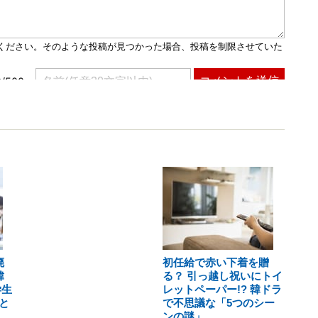
廃
初任給で赤い下着を贈
韓
る？ 引っ越し祝いにトイ
学生
レットペーパー!? 韓ドラ
と
で不思議な「5つのシー
ンの謎」