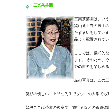
三楽茶芸園
三楽茶芸園は、い
梁山通土寺の裏手
たずまいをしてい
品よく配置されて
ここでは、儀式的
ます。そのため、
茶の世界を楽しめ
左の写真は、この
笑顔の優しい、上品な先生でソウルの大学でも
普段ここは茶道の教室で、旅行者などの茶道体