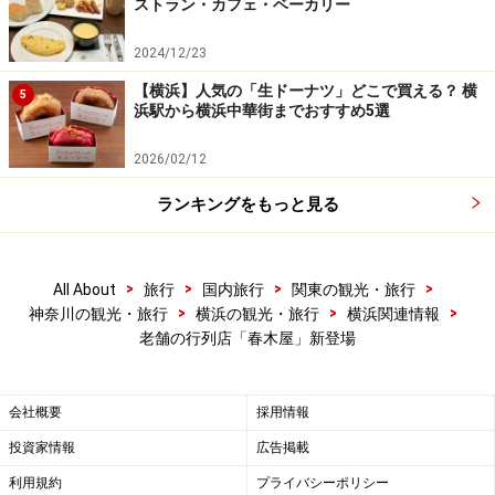
・定休日：年末年始(12月30日～1月2日)、展示替えなど
ストラン・カフェ・ベーカリー
の臨時休業あり
2024/12/23
・交通・アクセス： JR新横浜駅より徒歩5分、横浜市営
【横浜】人気の「生ドーナツ」どこで買える？ 横
地下鉄8番出口より徒歩1分
5
浜駅から横浜中華街までおすすめ5選
・地図：
Yahoo!地図情報
・TEL：045-471-0503
2026/02/12
・HP：
新横浜ラーメン博物館
ランキングをもっと見る
【関連サイト】
・
All Aboutラーメンガイドサイト
>
>
>
>
All About
旅行
国内旅行
関東の観光・旅行
>
>
>
神奈川の観光・旅行
横浜の観光・旅行
横浜関連情報
※記事内容は執筆時点のものです。最新の内容をご確認くださ
老舗の行列店「春木屋」新登場
い。
会社概要
採用情報
投資家情報
広告掲載
利用規約
プライバシーポリシー