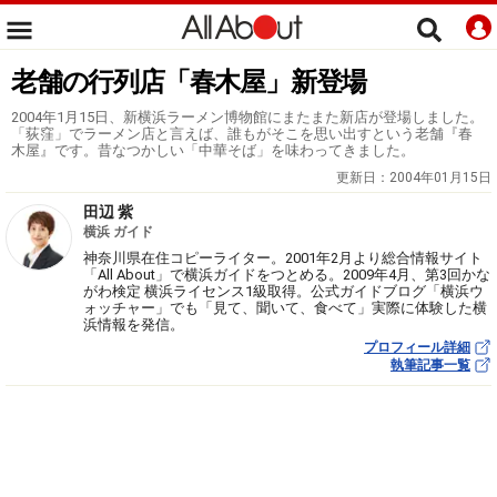
老舗の行列店「春木屋」新登場
2004年1月15日、新横浜ラーメン博物館にまたまた新店が登場しました。
「荻窪」でラーメン店と言えば、誰もがそこを思い出すという老舗『春
木屋』です。昔なつかしい「中華そば」を味わってきました。
更新日：
2004年01月15日
田辺 紫
横浜 ガイド
神奈川県在住コピーライター。2001年2月より総合情報サイト
「All About」で横浜ガイドをつとめる。2009年4月、第3回かな
がわ検定 横浜ライセンス1級取得。公式ガイドブログ「横浜ウ
ォッチャー」でも「見て、聞いて、食べて」実際に体験した横
浜情報を発信。
プロフィール詳細
執筆記事一覧