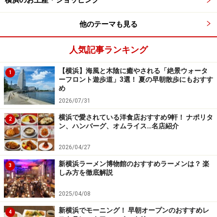
横浜のお土産・ショッピング
【春木屋主なメニュー】
中華そば 750円
他のテーマも見る
ワンタンメン 1150円
チャーシュー麺 1250円
人気記事ランキング
つけ麺 800円
ミニラーメン 550円
【横浜】海風と木陰に癒やされる「絶景ウォータ
1
ーフロント遊歩道」3選！ 夏の早朝散歩にもおすす
ミニワンタンメン 700円
め
ミニチャーシューメン 800円
2026/07/31
味付玉子 100円
横浜で愛されている洋食店おすすめ9軒！ ナポリタ
2
など
ン、ハンバーグ、オムライス…名店紹介
※この記事は2004年1月の情報です。
2026/04/27
新横浜ラーメン博物館
新横浜ラーメン博物館のおすすめラーメンは？ 楽
3
しみ方を徹底解説
・所在地：横浜市港北区新横浜2-14-21
・営業時間：11:00～23:00（土日祝10:30～23:00）入場
2025/04/08
22:00まで、L.O.22:05
新横浜でモーニング！ 早朝オープンのおすすめレ
4