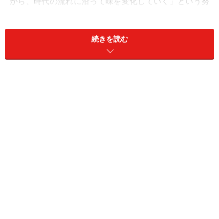
がら、時代の流れに沿って味を変化していく」という努
力があったのです。毎朝欠かさずラーメンを食べて、味
の変化を見極めていたということです。
続きを読む
時代は平成となり、荻窪の春木屋は二代目と3人のお弟
子さんが、その味とこころを受け継いでいました。10年
以上の修行を経験し、ようやく3人のお弟子さん（手塚
英幸さん、高橋充さん、手塚雅典さん）は「ラー博」に
お店を構えることとなったのです。
歴史を感じる看板の下ののれんをくぐると「いらっしゃ
いませー」と大きな声があちこちで響きます。木のカウ
ンターとテーブル席が設けられています。新しいのにな
つかしい雰囲気が漂います。昭和33年の町並みを再現し
たラー博にピッタリです。