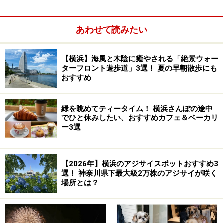
待つこと4～5分、「お待たせしましたー」と
中華そば
あわせて読みたい
（750円）
が登場。イメージ通りの「しょう油味の東京
ラーメン」です。関東ネギ、メンマ、チャーシューそし
て三角形のノリがのっています。
【横浜】海風と木陰に癒やされる「絶景ウォー
ターフロント遊歩道」3選！ 夏の早朝散歩にも
おすすめ
緑を眺めてティータイム！ 横浜さんぽの途中
スープはにぼしの香りがぷーんと漂います。スープを一
でひと休みしたい、おすすめカフェ＆ベーカリ
口。熱い！ 油が表面を覆っていて、アツアツなので気
ー3選
を付けてください。熱さの後に広がる、にぼしの風味豊
かな味。見た目はあっさりなのに、コクがありこってり
【2026年】横浜のアジサイスポットおすすめ3
としています。スープにはトンコツ・鶏ガラ・煮干し・
選！ 神奈川県下最大級2万株のアジサイが咲く
鰹節などが入っているそうです。ちょっと濃いめのしょ
場所とは？
うゆ味です。最後に用意されている酢を入れると、スー
プの風味が変化するそうですが、今回は入れるのを忘れ