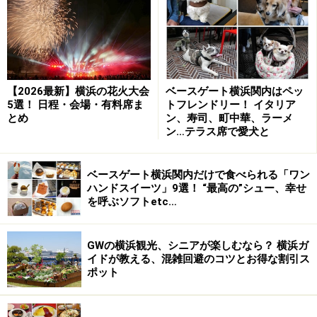
てしまいました。
ズルズルと麺を食べてみます。「おいしい！」 コシが
あるというか、食べ応えがあるというか、なんとも不思
議な食感です。ほんのりとちぢれた麺は創業以来の自家
【2026最新】横浜の花火大会
ベースゲート横浜関内はペッ
製麺なのです。朝6時から始まる春木屋の麺づくり。季
5選！ 日程・会場・有料席ま
トフレンドリー！ イタリア
とめ
ン、寿司、町中華、ラーメ
節やその日の湿度に応じて、水分を変えて調節している
ン…テラス席で愛犬と
のだとか。その麺を手揉みして、プリプリとした食感を
生み出しているのです。まさに熟練を要するたいへんな
ベースゲート横浜関内だけで食べられる「ワン
作業です。
ハンドスイーツ」9選！ “最高の”シュー、幸せ
を呼ぶソフトetc…
チャーシューは控えめにポンと1枚。薄いのに、何とも
いえない味つけ！ わ、もうなくなっちゃった。もう2
GWの横浜観光、シニアが楽しむなら？ 横浜ガ
～3枚食べたーい！ というわけで、次回はちょっと高
イドが教える、混雑回避のコツとお得な割引ス
ポット
めだけど、チャーシュー麺（1,250円）をいただこうと思
います（笑）。しかし、ひそかに隣の方が食べていたつ