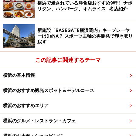
け麺（800円）も気になっているので、次回来店した時
横浜で愛されている洋食店おすすめ9軒！ ナポ
リタン、ハンバーグ、オムライス…名店紹介
にきっと迷うでしょう。
麺の合間に食べるメンマもしゃきしゃきしていながらも
新施設「BASEGATE横浜関内」キープレーヤ
柔らかく、本当においしかったです。麺がたっぷり入っ
ーはDeNA？ スポーツ主軸の再開発で輝き取り
戻す
ているようなので、とってもお腹がいっぱいになりまし
た。ちなみに、中華そば、ワンタンメン、チャーシュー
この記事に関連するテーマ
麺の3つのメニューはそれぞれミニサイズも用意されて
います。
横浜の基本情報
私は荻窪の春木屋には行ったことがありませんが、想像
横浜のおすすめ観光スポット＆モデルコース
するに、きっと同じ味がいただけるのだろうな、と。満
足感でいっぱいになりました。「ありがとうございまし
横浜のおすすめエリア
たー」という声に見送られながら、のれんをくぐりまし
た。
横浜のグルメ・レストラン・カフェ