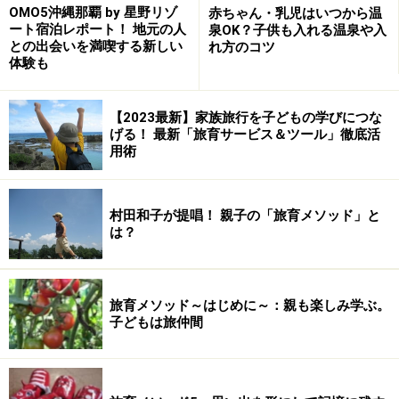
OMO5沖縄那覇 by 星野リゾ
赤ちゃん・乳児はいつから温
ート宿泊レポート！ 地元の人
泉OK？子供も入れる温泉や入
との出会いを満喫する新しい
れ方のコツ
体験も
【2023最新】家族旅行を子どもの学びにつな
げる！ 最新「旅育サービス＆ツール」徹底活
用術
村田和子が提唱！ 親子の「旅育メソッド」と
は？
芦ノ湖には今年3月より新型海賊船「ビクトリー」が就
航。海賊船といえば現在上映中の映画でも話題となって
旅育メソッド～はじめに～：親も楽しみ学ぶ。
いるので、子どもたちにも喜ばれそうです。この新型海
子どもは旅仲間
賊船は船内に10人乗りのエレベーターを設置しているの
で、車椅子の方はもちろん、ベビーカーの赤ちゃん連れ
でも安全に移動ができます。また、眺望の広い窓はUVカ