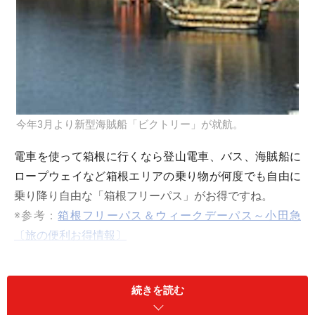
今年3月より新型海賊船「ビクトリー」が就航。
電車を使って箱根に行くなら登山電車、バス、海賊船に
ロープウェイなど箱根エリアの乗り物が何度でも自由に
乗り降り自由な「箱根フリーパス」がお得ですね。
※参考：
箱根フリーパス＆ウィークデーパス～小田急
〔旅の便利お得情報〕
ただし、お出かけには「車を利用している」という子連
続きを読む
れファミリーも多いはず。そんなマイカー派必見の「海
賊船・ロープウェイ1日きっぷ」が期間限定（2007年6月