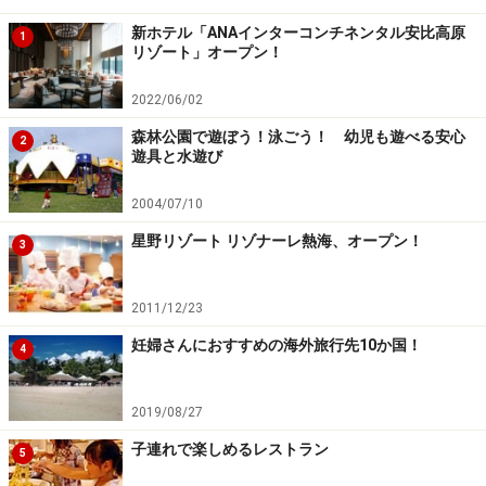
大涌谷へ、とか、姥子駅近辺の宿から、ロープウェイで
大涌谷に行ったり、早雲山に行ったり、そのあと桃源台
新ホテル「ANAインターコンチネンタル安比高原
1
リゾート」オープン！
に降りて海賊船で芦ノ湖を周遊、なんて楽しみ方も。
2022/06/02
お得な「海賊船・ロープウェイ1日きっぷ」で、新しく
森林公園で遊ぼう！泳ごう！ 幼児も遊べる安心
2
なった箱根の乗り物に乗って、“まわりやすい箱根”を体
遊具と水遊び
験してみませんか。
2004/07/10
星野リゾート リゾナーレ熱海、オープン！
【DATA】
3
箱根ロープウェイ
箱根海賊船
2011/12/23
妊婦さんにおすすめの海外旅行先10か国！
4
※記事内容は執筆時点のものです。最新の内容をご確認くださ
い。
2019/08/27
子連れで楽しめるレストラン
5