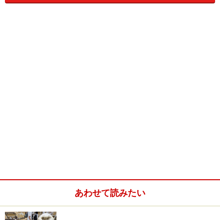
1日～9月30日）で発売されています。
芦ノ湖を周る海賊船とロープウェイ全線を1往復した場
合、通常4,120円かかる運賃が2,500円と断然お得！こど
も（6歳～11歳）は980円とさらにお得な料金となってい
ます（両乗り物とも通常こどもは大人料金の半額※端数
切り上げ）。
あわせて読みたい