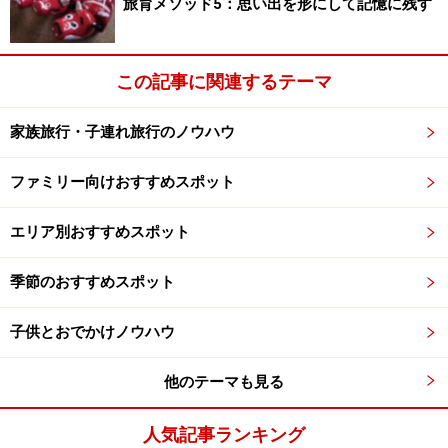
旅育メソッド5：思い出を形にして記憶に残す
ットガラスを使用しているので、日差しの強い夏の旅行
でも安心。
この記事に関連するテーマ
横揺れが少ない複式単線自動循環式を採用。
家族旅行・子連れ旅行のノウハウ
ロープウェイも複式単線自動循環式となり、2本のロー
ファミリー向けおすすめスポット
プにぶら下がったゴンドラが上りと下りを循環するた
め、安定性が増し、横風による揺れも少なくなりまし
エリア別おすすめスポット
た。また、入口や室内のスペースも広く、ベビーカーの
季節のおすすめスポット
ままでも乗車が可能です。全面ガラス張りのパノラマビ
ューは見晴らしも良く気持ちがいい！各駅には授乳室も
子供とおでかけノウハウ
設置されています。
他のテーマも見る
例えば・・・箱根町港の駐車場に車を留めて、桃源台港
まで海賊船に乗り、そこからロープウェイに乗り換えて
人気記事ランキング