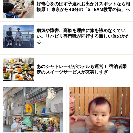
好奇心をのばす子連れお出かけスポットなら相
模原！ 東京から40分の「STEAM教育の街」へ
病気や障害、高齢を理由に旅を諦めなくてい
新しく変わって、子連れにも便利！
い。リハビリ専門職が同行する新しい旅のかた
ち
船内にもエレベーターがあるので、ベビーカーのママも楽
チン！
あのシャトレーゼがホテルも運営！ 宿泊者限
定のスイーツサービスが充実しすぎ
立て替え工事を完了し、2007年6月1日より利用開始とな
った「桃源台ターミナル」はエレベーター、エスカレー
ター、多目的トイレを設置。段差なくロープウェイ乗り
場と海賊船乗り場などを行き来することが可能となり、
料金的にお得なだけでなく小さな子供連れのママには観
光しやすいルートがつくられたと言えるでしょう。