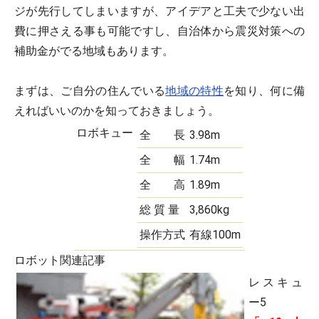
ジが先行してしまいますが、アイデアと工夫で少ない出
費に押さえる事も可能ですし、自治体から震災対策への
補助金がでる地域もあります。
まずは、ご自分の住んでいる
地域の特性
を知り、何に備
えればいいのかを知っておきましょう。
ロボキュー
全 長
3.98m
全 幅
1.74m
全 高
1.89m
総 質 量
3,860kg
操作方式
有線100m
ロボット関連記事
レスキュ
ー5