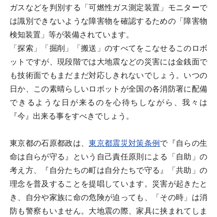
ガスなどを判別する「可燃性ガス測定装置」モニターで
は識別できないような障害物を確認するための「障害物
検知装置」等が装備されています。
「探索」「掘削」「搬送」のすべてをこなせるこのロボ
ットですが、現段階では大地震などの災害には金銭面で
も技術面でもまだまだ対応しきれないでしょう。いつの
日か、この素晴らしいロボットが全国の各消防署に配備
できるような日が来るのを心待ちしながら、我々は
『今』出来る事をすべきでしょう。
東京都の石原都政は、
東京都震災対策条例
で『自らの生
命は自らが守る』という自己責任原則による「自助」の
考え方、『自分たちの町は自分たちで守る』「共助」の
理念を普及することを提唱しています。災害が起きたと
き、自分や家族に命の危険が迫っても、「その時」は消
防も警察もいません。大地震の際、家具に挟まれてしま