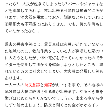
ったら? 火災が起きてしまったら? バールやジャッキな
どを準備してあれば、救出出来る可能性は飛躍的にあが
ります。消火器を用意しておき、訓練などをしていれば
初期消火も不可能ではありません。でも、何の準備もし
ていなかったなら…。
過去の災害事例には、震災直後は火災が起きていなかっ
た地域なのに、救助作業をしている人が倒壊した家の中
に入ろうとしたが、懐中電灯を持っていなかったのでラ
イターを使用して明かりを確保しようとしたところ、漏
れていたガスに引火してしまい、大火災に発展した例も
あります。
一人一人の
防災意識
と
知識
が向上する事で、その地域の
危険度は
大幅に軽減させる事が出来ます。
やるべき事を
挙げはじめたらきりがないでしょうが、出来る事から少
しずつ始めましょう。防災と聞くとお金がかかるイメー