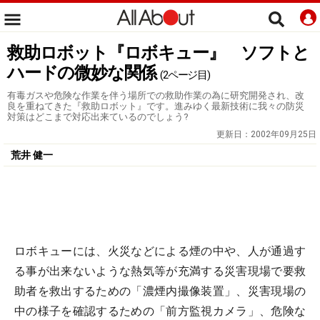
救助ロボット『ロボキュー』 ソフトと
ハードの微妙な関係
(2ページ目)
有毒ガスや危険な作業を伴う場所での救助作業の為に研究開発され、改
良を重ねてきた『救助ロボット』です。進みゆく最新技術に我々の防災
対策はどこまで対応出来ているのでしょう?
更新日：
2002年09月25日
荒井 健一
ロボキューには、火災などによる煙の中や、人が通過す
る事が出来ないような熱気等が充満する災害現場で要救
助者を救出するための「濃煙内撮像装置」、災害現場の
中の様子を確認するための「前方監視カメラ」、危険な