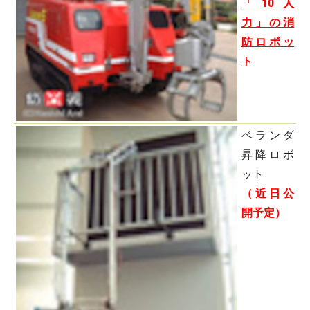
「10人
力」の消
防ロボッ
ト
ベランダ
昇降ロボ
ット
（近日公
開予定）