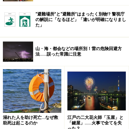
“避難場所”と“避難所”はまったく別物!? 警視庁
の解説に「なるほど」「違いが明確になりまし
た」
山・海・都会などの場所別！雷の危険回避方
法……誤った常識に注意
溺れた人を助け死亡…なぜ救
江戸の二大花火師「玉屋」と
助死は起こるのか
「鍵屋」……火事で全てを失
った？