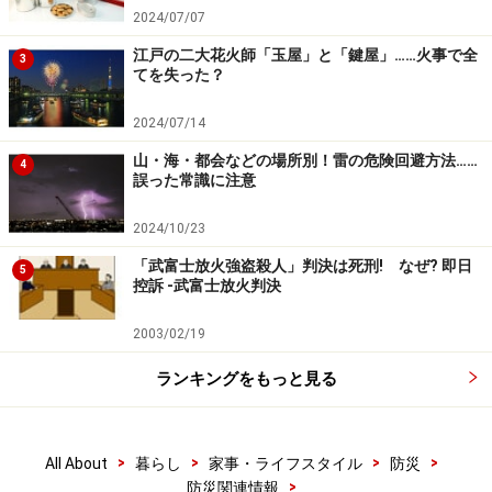
2024/07/07
江戸の二大花火師「玉屋」と「鍵屋」……火事で全
3
てを失った？
2024/07/14
山・海・都会などの場所別！雷の危険回避方法……
4
誤った常識に注意
2024/10/23
「武富士放火強盗殺人」判決は死刑! なぜ? 即日
5
控訴 -武富士放火判決
2003/02/19
ランキングをもっと見る
>
>
>
>
All About
暮らし
家事・ライフスタイル
防災
>
防災関連情報