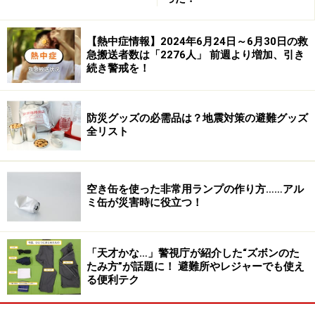
【熱中症情報】2024年6月24日～6月30日の救
急搬送者数は「2276人」 前週より増加、引き
続き警戒を！
防災グッズの必需品は？地震対策の避難グッズ
全リスト
空き缶を使った非常用ランプの作り方……アル
ミ缶が災害時に役立つ！
「天才かな…」警視庁が紹介した“ズボンのた
たみ方”が話題に！ 避難所やレジャーでも使え
る便利テク