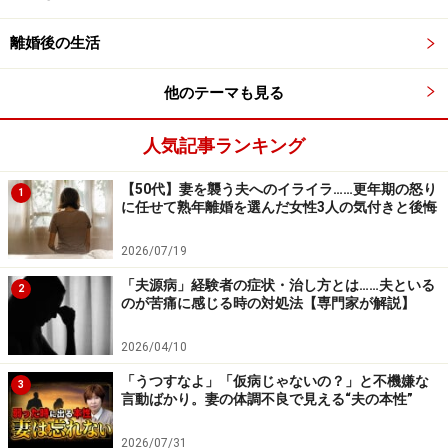
離婚後の生活
他のテーマも見る
人気記事ランキング
【50代】妻を襲う夫へのイライラ……更年期の怒り
1
に任せて熟年離婚を選んだ女性3人の気付きと後悔
2026/07/19
「夫源病」経験者の症状・治し方とは……夫といる
2
のが苦痛に感じる時の対処法【専門家が解説】
2026/04/10
「うつすなよ」「仮病じゃないの？」と不機嫌な
3
言動ばかり。妻の体調不良で見える“夫の本性”
2026/07/31