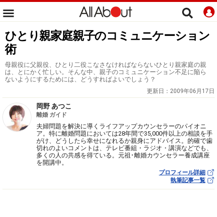
ひとり親家庭親子のコミュニケーション
術
母親役に父親役、ひとり二役こなさなければならないひとり親家庭の親
は、とにかく忙しい。そんな中、親子のコミュニケーション不足に陥ら
ないようにするためには、どうすればよいでしょう？
更新日：
2009年06月17日
岡野 あつこ
離婚 ガイド
夫婦問題を解決に導くライフアップカウンセラーのパイオニ
ア。特に離婚問題においては28年間で35,000件以上の相談を手
がけ、どうしたら幸せになれるか親身にアドバイス。的確で歯
切れのよいコメントは、テレビ番組・ラジオ・講演などでも、
多くの人の共感を得ている。元祖･離婚カウンセラー養成講座
を開講中。
プロフィール詳細
執筆記事一覧