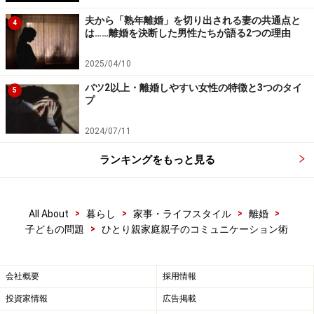
夫から「熟年離婚」を切り出される妻の共通点と
4
は……離婚を決断した男性たちが語る2つの理由
2025/04/10
バツ2以上・離婚しやすい女性の特徴と3つのタイ
5
プ
2024/07/11
ランキングをもっと見る
>
>
>
>
All About
暮らし
家事・ライフスタイル
離婚
>
子どもの問題
ひとり親家庭親子のコミュニケーション術
会社概要
採用情報
投資家情報
広告掲載