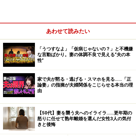
あわせて読みたい
時間の余裕も心の余裕もないと？
「うつすなよ」「仮病じゃないの？」と不機嫌
子どもが「今日学校でね……」とか、「算数の宿題わかん
な言動ばかり。妻の体調不良で見える“夫の本
ないんだけど―」と話を持ちかけても、「今ちょっと忙
性”
しいから、後でね」と言ったきり、バタバタした挙句、
結局遅い時間になり「あら、もうこんな時間。早く寝な
家で夫が黙る・逃げる・スマホを見る……「正
さい」。
論妻」の指摘が夫婦関係をこじらせる本当の理
由
子どもは満たされない思いで小さな胸を痛めながら、眠
るしかない―。「ママ・パパは僕のことなんかより、仕
【50代】妻を襲う夫へのイライラ……更年期の
事や他のことが大事なんだ。僕なんていないほうがいい
怒りに任せて熟年離婚を選んだ女性3人の気付
きと後悔
のかも知れないな……」これが、しばらく続いてしまう
と、子どもは傷つき、少しずつ心が壊れていってしまう