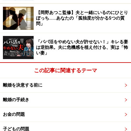
【岡野あつこ監修】夫と一緒にいるのにひとり
ぼっち……あなたの「孤独度が分かる5つの質
問」
「パパ活をやめない夫が許せない！」キレる妻
は逆効果。夫に危機感を植え付ける、実は「怖
い妻」
この記事に関連するテーマ
離婚を決意する前に
離婚の手続き
お金の問題
子どもの問題