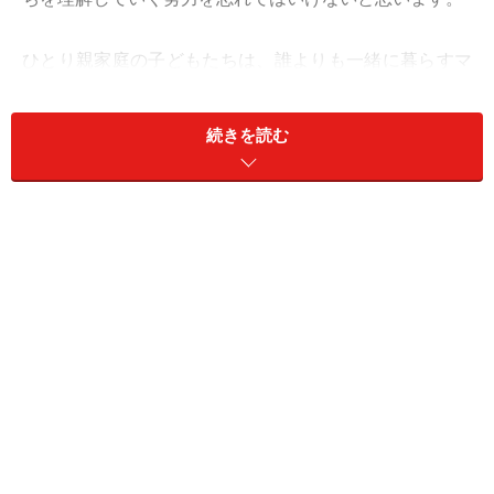
ひとり親家庭の子どもたちは、誰よりも一緒に暮らすマ
マ・パパの愛情を求めて止みません。「いつどんなとき
も目を離さず見守っていて欲しい」。どれだけ切実にこ
続きを読む
の思いを胸に抱えているでしょう？ ところが、ひとり
親であるママ・パパは、とにかく忙しい。お金を稼いで
家事もして―。生活のすべてをひとりで担わなければな
らないわけです。