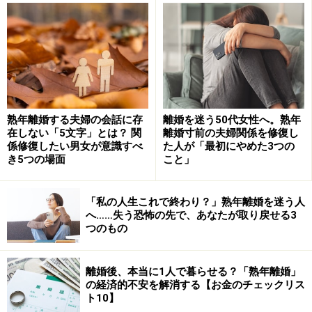
こともあるのです。
→子どもは大人の事情、親の気持ちのすべてはわからな
い
熟年離婚する夫婦の会話に存
離婚を迷う50代女性へ。熟年
※記事内容は執筆時点のものです。最新の内容をご確認くださ
在しない「5文字」とは？ 関
離婚寸前の夫婦関係を修復し
い。
係修復したい男女が意識すべ
た人が「最初にやめた3つの
き5つの場面
こと」
次のページへ
1
/
3
「私の人生これで終わり？」熟年離婚を迷う人
へ……失う恐怖の先で、あなたが取り戻せる3
つのもの
離婚後、本当に1人で暮らせる？「熟年離婚」
の経済的不安を解消する【お金のチェックリス
ト10】