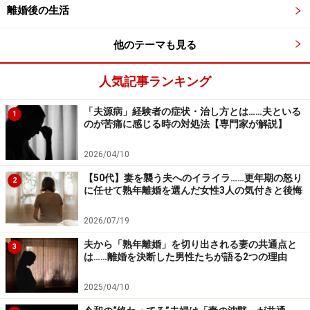
離婚後の生活
他のテーマも見る
人気記事ランキング
「夫源病」経験者の症状・治し方とは……夫といる
1
のが苦痛に感じる時の対処法【専門家が解説】
2026/04/10
【50代】妻を襲う夫へのイライラ……更年期の怒り
2
に任せて熟年離婚を選んだ女性3人の気付きと後悔
2026/07/19
夫から「熟年離婚」を切り出される妻の共通点と
3
は……離婚を決断した男性たちが語る2つの理由
2025/04/10