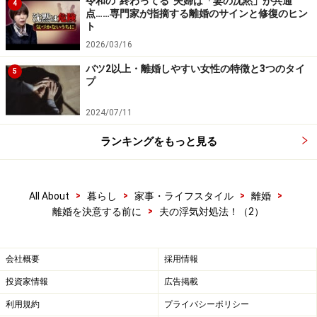
令和の“終わってる”夫婦は「妻の沈黙」が共通
4
点……専門家が指摘する離婚のサインと修復のヒン
ト
2026/03/16
バツ2以上・離婚しやすい女性の特徴と3つのタイ
5
プ
2024/07/11
ランキングをもっと見る
>
>
>
>
All About
暮らし
家事・ライフスタイル
離婚
>
離婚を決意する前に
夫の浮気対処法！（2）
会社概要
採用情報
投資家情報
広告掲載
利用規約
プライバシーポリシー