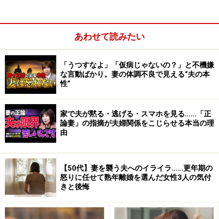
ず、2、3回目以降から妻も同席した方が良い場合に限り
するようにします。
あわせて読みたい
■単身赴任先の女性
「うつすなよ」「仮病じゃないの？」と不機嫌
次は単身赴任先で女性ができてしまった場合です。これ
な言動ばかり。妻の体調不良で見える“夫の本
性”
も本当によくあるパターンなのです。単身赴任などとい
う、家族にとっては非常に不自然な形態を日本の企業は
押しつけてきます。妻も淋しいけれど、子どもがいて毎
家で夫が黙る・逃げる・スマホを見る……「正
論妻」の指摘が夫婦関係をこじらせる本当の理
日バタバタと過ごしていれば気も紛れる。
由
でも、夫の方は仕事が終わって赴任先のマンションに帰
れば、真っ暗で、冷たくて、シーンとしていて…。これ
【50代】妻を襲う夫へのイライラ……更年期の
怒りに任せて熟年離婚を選んだ女性3人の気付
では、部屋に戻りたくもなく、淋しさ紛らわすために外
きと後悔
に出て、外にいれば女性と出会うチャンスもあって…。
ということになるのは目に見えています。