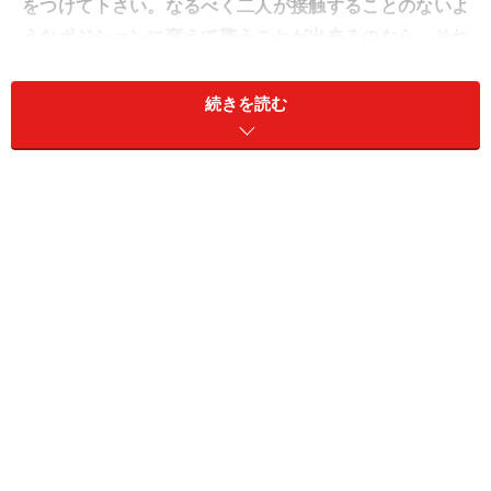
をつけて下さい。なるべく二人が接触することのないよ
うなポジションに変えて貰うことが出来るのなら、それ
も１つ。その程度でどうにもならなければ、いっそのこ
とどちらかを全く別の地へ転勤にして貰う。どうしても
続きを読む
別れさせたかったら、転勤の覚悟も妻は持たなければい
けません。
とにかくオフィスで毎日顔を見ている状態で、「別れ
ろ」と言われて、「はい、じゃ、これっきりで」なんて
出来るわけがないのです。それでなくても、ケータイが
あれば幾らでも連絡を取って待ち合わせることが容易な
のですから。
上司から夫への説得でもダメなら、相手の女性へも説得
して貰います。ケースバイケースではありますが、何回
か話し合いを持つことになるのなら、最初は妻は同席せ