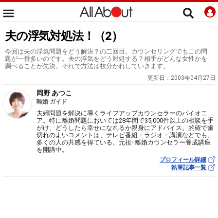
夫の浮気対処法！（2）
今回は夫の浮気問題をどう解決？の二回目。カウンセリングでもこの問
題が一番多いのです。夫の浮気をどう対処する？相手がどんな女性かを
調べることが先決。それで方法は枝分かれしていきます。
更新日：
2003年04月27日
岡野 あつこ
離婚 ガイド
夫婦問題を解決に導くライフアップカウンセラーのパイオニ
ア。特に離婚問題においては28年間で35,000件以上の相談を手
がけ、どうしたら幸せになれるか親身にアドバイス。的確で歯
切れのよいコメントは、テレビ番組・ラジオ・講演などでも、
多くの人の共感を得ている。元祖･離婚カウンセラー養成講座
を開講中。
プロフィール詳細
執筆記事一覧