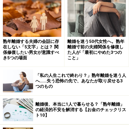
この場合、相手の女性がどこの誰、と調べるのがちょっ
と難しいかも知れません。離れていますし。でも、妻と
しては、探偵を使ってでも探し当てなければなりませ
ん。見つけたら妻は直接出向いて、女性と話をつけるの
熟年離婚する夫婦の会話に存
離婚を迷う50代女性へ。熟年
です。
在しない「5文字」とは？ 関
離婚寸前の夫婦関係を修復し
係修復したい男女が意識すべ
た人が「最初にやめた3つの
この際、弁護士を立てた方がいい場合もあります。「私
き5つの場面
こと」
たちの家庭を壊さないで。私と子どもたちから夫をとら
ないで」と率直に言って下さい。その時に、必ずテープ
「私の人生これで終わり？」熟年離婚を迷う人
へ……失う恐怖の先で、あなたが取り戻せる3
を回して録音しておくことが大切です。メモでもいいで
つのもの
す。どんな話し合いをして、相手がどんな約束をした
か、忘れてしまうと困りますから。念のため後々のため
離婚後、本当に1人で暮らせる？「熟年離婚」
に記録を残しておきます。
の経済的不安を解消する【お金のチェックリス
ト10】
女性が謝って「別れる」と約束して、本当に別れれば大