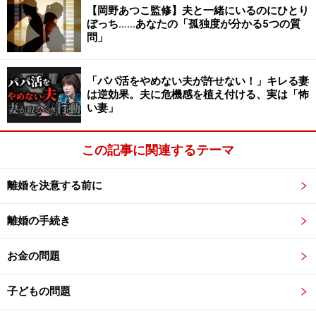
成功。開き直っていたり、口では別れると言いながらズ
【岡野あつこ監修】夫と一緒にいるのにひとり
ルズルしていたら、次の段階、「慰謝料請求の裁判起こ
ぼっち……あなたの「孤独度が分かる5つの質
問」
しますよ」と予告します。予告しても別れなかったら、
本当に訴えるのです。但しこれは夫の様子も見計らって
「パパ活をやめない夫が許せない！」キレる妻
やらないと、逆効果になってしまいますから、慎重に。
は逆効果。夫に危機感を植え付ける、実は「怖
この際には是非私にご相談下さい。
い妻」
※記事内容は執筆時点のものです。最新の内容をご確認くださ
い。
この記事に関連するテーマ
離婚を決意する前に
次のページへ
1
/
2
離婚の手続き
お金の問題
子どもの問題