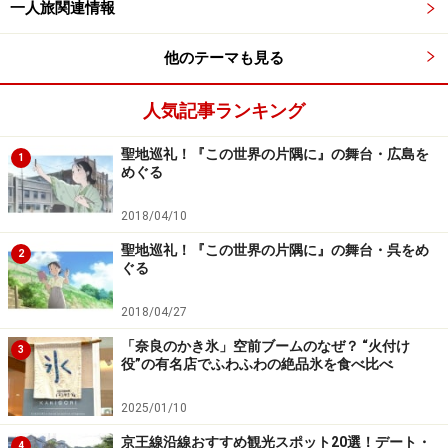
一人旅関連情報
他のテーマも見る
人気記事ランキング
聖地巡礼！『この世界の片隅に』の舞台・広島を
1
めぐる
2018/04/10
聖地巡礼！『この世界の片隅に』の舞台・呉をめ
2
ぐる
2018/04/27
「奈良のかき氷」空前ブームのなぜ？ “火付け
3
役”の有名店でふわふわの絶品氷を食べ比べ
2025/01/10
京王線沿線おすすめ観光スポット20選！デート・
4