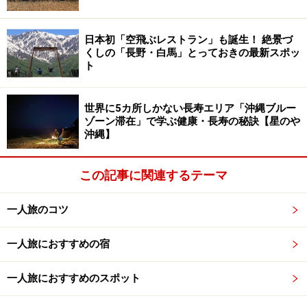
す！
日本初「空飛ぶレストラン」も誕生！ 絶景づ
くしの「長野・白馬」とっておきの最新スポッ
ト
次ページでは、現在開催中の企画展についてご紹介しま
すね。あのクロード・モネの名作「睡蓮」にも出合えま
す。詳しくは
次ページ
へ。
世界に5カ所しかない長寿エリア「沖縄ブルー
ゾーン滞在」で学ぶ健康・長寿の秘訣【星のや
沖縄】
※記事内容は執筆時点のものです。最新の内容をご確認くださ
い。
この記事に関連するテーマ
次のページへ
1
/
3
一人旅のコツ
一人旅におすすめの宿
一人旅におすすめのスポット