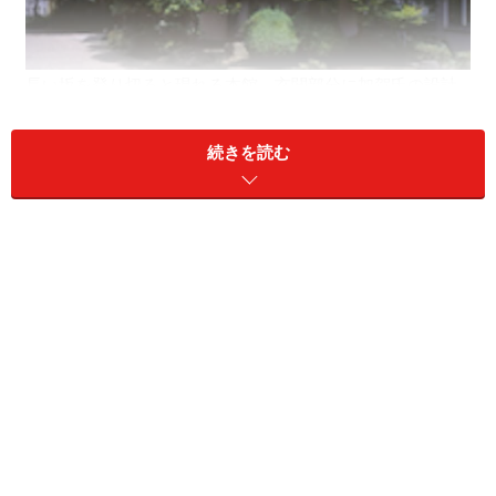
長い坂を登り切ると現れる本館。玄関部分に加賀氏の設計
した名残が見られます
続きを読む
京都駅からJR京都線快速利用で約14分、山崎駅下車。徒
歩10分ほどで到着します。少し高台にあるため、坂道を
きつく感じる方もいるかもしれません。山崎駅からは無
料送迎バスがあるので、こちらを利用するのもいいでし
ょう。山崎といえば清冽な水が湧き出ずる場所。ウイス
キーの醸造所があることでも知られています。
本館1階の展示室。山荘の名残として暖炉も見受けられます
天王山の南麓に佇む美術館は本館と新館に分かれ、本館