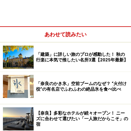
は欧州帰りの実業家・加賀正太郎自らがチューダー様式
をもとに山荘として設計したもの。大正時代初期から昭
和初期にかけて建てられました。その後、加賀氏の手を
離れ、荒廃が激しかったものの、アサヒビールが修復・
あわせて読みたい
整備して美術館として生まれ変わりました。
「建築」に詳しい旅のプロが感動した！ 秋の
行楽に本気で推したい名所3選【2025年最新】
2階から3階へと続く階段の踊り場。天井にはシャンデリア
が灯ります
「奈良のかき氷」空前ブームのなぜ？ “火付け
建築家・安藤忠雄により本館は修復され、新館「地中の
役”の有名店でふわふわの絶品氷を食べ比べ
宝石箱」が新設されました。本館は既存の木材や建具な
どをそのまま利用しており、建築当時の姿が偲ばれま
す。階段途中のステンドグラス、シャンデリア、手すり
【奈良】多彩なホテルが続々オープン！ ニー
の意匠など、洋館としての見どころも充分。館内には安
ズに合わせて選びたい「一人旅だからこそ」の
宿
藤氏による設計図も展示されていて必見です。