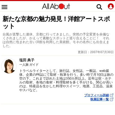
新たな京都の魅力発見！洋館アートスポ
ット
台風が直撃した連休、京都に行ってきました。突然の予定変更を余儀な
くされましたが、かえって素敵なスポットと巡り合えることに！ それ
は自然に包まれた古い洋館を利用した美術館。モネの名作にも出合えま
した。
更新日：
2007年07月30日
塩田 典子
一人旅 ガイド
トラベルライターとして、旅行誌、女性誌、一般誌、web媒
体、企業のPR誌にて取材・執筆を行う。多い時で月10日は旅の
空の下。これまで訪れた土地は350カ所以上。近年は宿・ホテ
ルの取材、各地の食材・料理取材を多く手がける。関心が高い
のは、特産品を生かした料理やスイーツ、地酒、工芸品、温泉
やスパなど。
プロフィール詳細
執筆記事一覧