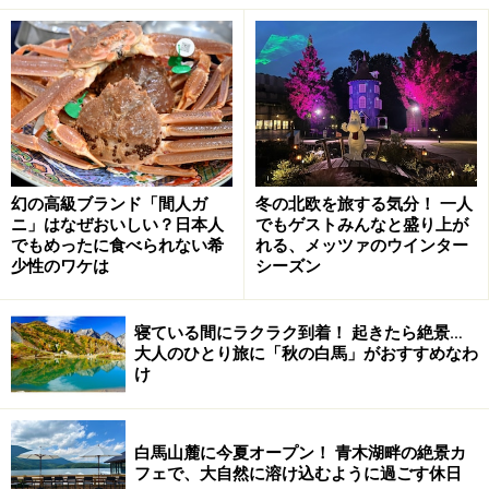
庭園にある睡蓮池。睡蓮は朝咲いて閉じてしまうので、
見頃は午前中です
美術館の中庭には睡蓮池があり、夏になると睡蓮が花開
幻の高級ブランド「間人ガ
冬の北欧を旅する気分！ 一人
き、人々の目を楽しませてくれます。
ニ」はなぜおいしい？日本人
でもゲストみんなと盛り上が
でもめったに食べられない希
れる、メッツァのウインター
少性のワケは
シーズン
睡蓮の見頃は9月初旬までです
寝ている間にラクラク到着！ 起きたら絶景…
大人のひとり旅に「秋の白馬」がおすすめなわ
け
鑑賞の途中、テラスのアーチ型の柱越しに望む睡蓮池。
誰もが足を止め、しばらくうっとりと見入っています。
まさに、フランスのノルマンディー地方にあるクロー
白馬山麓に今夏オープン！ 青木湖畔の絶景カ
ド・モネの愛したジヴェルニー庭園を思い起こさせま
フェで、大自然に溶け込むように過ごす休日