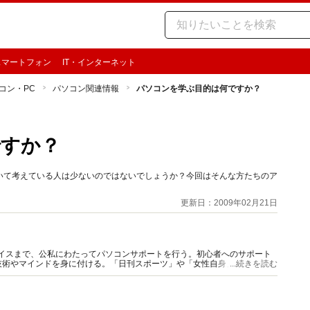
スマートフォン
IT・インターネット
コン・PC
パソコン関連情報
パソコンを学ぶ目的は何ですか？
ですか？
いて考えている人は少ないのではないでしょうか？今回はそんな方たちのア
更新日：2009年02月21日
バイスまで、公私にわたってパソコンサポートを行う。初心者へのサポート
技術やマインドを身に付ける。「日刊スポーツ」や「女性自身」などで、パ
...続きを読む
もアリ。