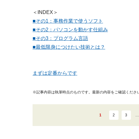
＜INDEX＞
■その1：事務作業で使うソフト
■その2：パソコンを動かす仕組み
■その3：プログラム言語
■最低限身につけたい技術とは？
まずは定番からです
※記事内容は執筆時点のものです。最新の内容をご確認くださ
1
2
3
…