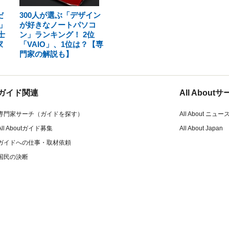
だ
300人が選ぶ「デザイン
」
が好きなノートパソコ
士
ン」ランキング！ 2位
家
「VAIO」、1位は？【専
門家の解説も】
ガイド関連
All Abou
専門家サーチ（ガイドを探す）
All About ニュー
All Aboutガイド募集
All About Japan
ガイドへの仕事・取材依頼
国民の決断