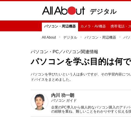
デジタル
パソコン・周辺機器
カメラ・AV機器
携帯電話・
All About
デジタル
パソコン・周辺機器
パソ
パソコン・PC
／パソコン関連情報
パソコンを学ぶ目的は何
パソコンを学びたいという人は多いですが、その学習内容につ
ドバイスをまとめました。
内川 功一朗
パソコン ガイド
企業のPC導入から個人的なパソコン購入のアド
の経験を重ね、難しいことをわかりやすく伝える
ソコン初心者向けの執筆やインタビュー紹介など