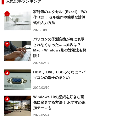
人気記事ランキング
家計簿のエクセル（Excel）での
1
作り方！ セル操作や簡単な計算
式の入力方法
2023/10/11
パソコンの予測変換が急に表示
2
されなくなった……原因は？
Mac・Windows別の対処法も解
説！
2026/02/04
HDMI、DVI、USBってなに？パ
3
ソコンの端子のまとめ
2022/03/10
Windows 10の壁紙を好きな画
4
像に変更する方法！ おすすめ追
加テーマも
2022/05/24