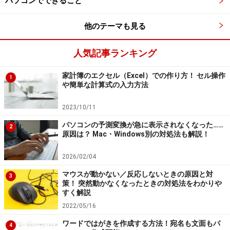
パソコンでできること
他のテーマも見る
人気記事ランキング
家計簿のエクセル（Excel）での作り方！ セル操作
1
や簡単な計算式の入力方法
2023/10/11
パソコンの予測変換が急に表示されなくなった……
2
原因は？ Mac・Windows別の対処法も解説！
2026/02/04
マウスが動かない／反応しないときの原因と対
3
策！ 突然動かなくなったときの対処法をわかりや
すく解説
2022/05/16
ワードではがきを作成する方法！宛名も文面もパ
4