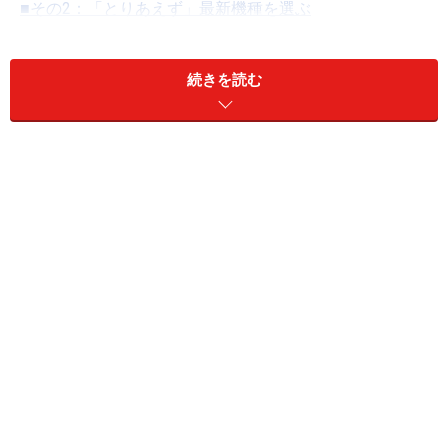
■その2：「とりあえず」最新機種を選ぶ
■その3：パソコンに「詳しい」人に選んでもらう
■パソコン選びの正しいポイントは？
続きを読む
まずは、もっとも犯しやすいミスからです
※記事内容は執筆時点のものです。最新の内容をご確認くださ
い。
次のページへ
1
/
5