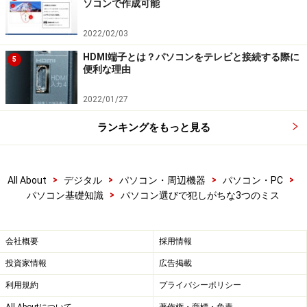
ソコンで作成可能
2022/02/03
HDMI端子とは？パソコンをテレビと接続する際に
5
便利な理由
2022/01/27
ランキングをもっと見る
>
>
>
>
All About
デジタル
パソコン・周辺機器
パソコン・PC
>
パソコン基礎知識
パソコン選びで犯しがちな3つのミス
会社概要
採用情報
投資家情報
広告掲載
利用規約
プライバシーポリシー
All Aboutについて
著作権・商標・免責