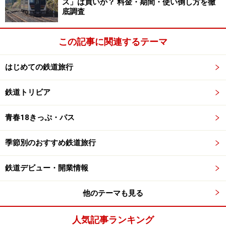
二段式を思い浮かべる方も多いでしょう。
ス」は買いか？ 料金・期間・使い倒し方を徹
底調査
電車三段式は、車両中央の通路を挟んで三段ベッドが向
この記事に関連するテーマ
かい合わせになっています。三段ですから1段あたりの
高さが非常に低く、窮屈なのは否めません。ただ、現在
はじめての鉄道旅行
の定期列車で「電車三段式」なのは、急行『きたぐに』
のB寝台のみ。車両の存在としては非常に貴重です。
鉄道トリビア
開放寝台の種類と料金について詳しくは
こちら
をご覧く
青春18きっぷ・パス
ださい。
季節別のおすすめ鉄道旅行
鉄道デビュー・開業情報
どんな切符が必要？
他のテーマも見る
特急券＋B寝台券の例（使用したもの）
人気記事ランキング