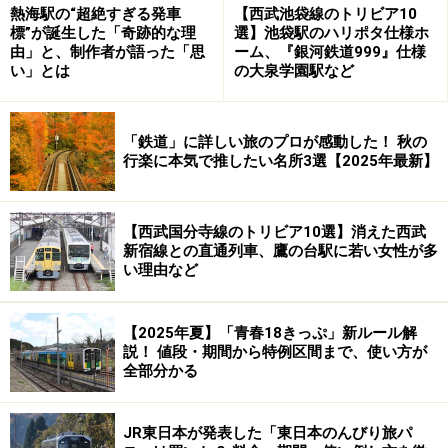
熱海駅の“超絶すぎる発車
【西武池袋線のトリビア10
個室寝台の種類と料金について詳しくは
こちら
をご覧く
標”が誕生した「奇跡的な理
選】池袋駅のハリポタ仕様ホ
由」と、制作者が語った「思
ーム、『銀河鉄道999』仕様
ださい。
い」とは
の大泉学園駅など
「鉄道」に詳しい旅のプロが感動した！ 秋の
寝台車の種類
行楽に本気で推したい名所3選【2025年最新】
３）開放型寝台
【西武国分寺線のトリビア10選】消えた西武
新宿線との直通列車、鷹の台駅に若い女性が多
寝台車の基本、開放型B寝台
い理由など
開放型寝台には、客車二段式と電車三段式があります。
【2025年夏】「青春18きっぷ」新ルール解
どちらも仕切りは遮光カーテンのみです。
説！ 値段・期間から特例区間まで、使い方が
全部分かる
客車二段式は、二段ベッドが向かい合わせになって一区
画を構成している寝台です。寝台車というと、この客車
JR東日本が発表した「東日本のんびり旅パ