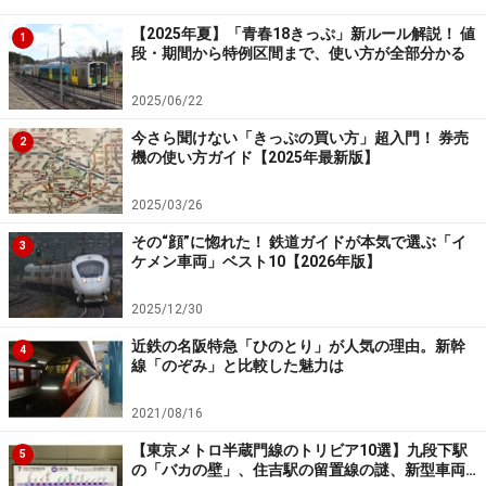
寝台列車に乗る際、「乗車券」「特急券または急行券」
【2025年夏】「青春18きっぷ」新ルール解説！ 値
1
段・期間から特例区間まで、使い方が全部分かる
「寝台券」が必要です。別々に買わない限り、通常は1
枚の切符にまとめて発行されることが多いでしょう。
2025/06/22
今さら聞けない「きっぷの買い方」超入門！ 券売
2
お子さんと寝台列車に乗る場合、「おとな1人＋こども1
機の使い方ガイド【2025年最新版】
人」あるいは「こども2人」で1つの寝台を利用できます
2025/03/26
（「こども」には幼児または乳児を含む）。
その“顔”に惚れた！ 鉄道ガイドが本気で選ぶ「イ
3
ケメン車両」ベスト10【2026年版】
次のページでは、寝具・食堂車・シャワールームなど、
2025/12/30
気になる
寝台列車ならではの設備とサービス
についてみ
近鉄の名阪特急「ひのとり」が人気の理由。新幹
4
てみましょう。 ＞＞
線「のぞみ」と比較した魅力は
※記事内容は執筆時点のものです。最新の内容をご確認くださ
2021/08/16
い。
【東京メトロ半蔵門線のトリビア10選】九段下駅
5
の「バカの壁」、住吉駅の留置線の謎、新型車両…