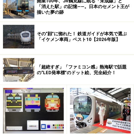
開業100年、JR鶴見線に眠る「未成線」と
「消えた駅」の記憶――。日本のセメント王が
描いた夢の跡
ホテル並みの設備もあるA寝台個室（北斗星4号・ロイヤ
ル）
その“顔”に惚れた！ 鉄道ガイドが本気で選ぶ
■1人用A寝台個室
「イケメン車両」ベスト10【2026年版】
ロイヤル、シングルデラックス
■2人用A寝台個室
「超絶すぎ」「ファミコン感」熱海駅で話題
スイート、カシオペアスイート、カシオペアデラック
の“LED発車標”のドット絵、完全紹介！
ス、ツインデラックス、カシオペアツイン
■1人用B寝台個室
シングルツイン、シングル、ソロ
■2人用B寝台個室
ツイン、サンライズツイン、デュエット