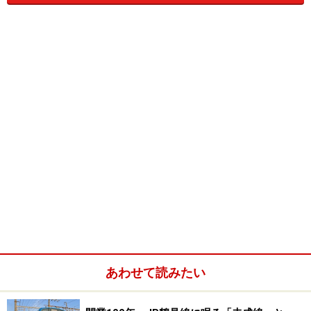
寝台車の種類
１）A寝台とB寝台
寝台は、ベッドのサイズや設備が異なるA寝台とB寝台の
2種類があります。A寝台は座席車でいえばグリーン車に
あたり、B寝台に比べて料金は高くなっています。
寝台車の種類
２）個室寝台
個室寝台は、1人用と2人用があり、各寝台ごとに壁で仕
切られた個室になっています。扉にはカギがかかり、プ
あわせて読みたい
ライバシーが保てます。個室寝台には次のような名前が
つけられており、列車によって異なります。