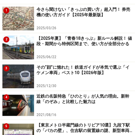
今さら聞けない「きっぷの買い方」超入門！ 券売
1
機の使い方ガイド【2025年最新版】
2025/03/26
【2025年夏】「青春18きっぷ」新ルール解説！ 値
2
段・期間から特例区間まで、使い方が全部分かる
2025/06/22
その“顔”に惚れた！ 鉄道ガイドが本気で選ぶ「イ
3
ケメン車両」ベスト10【2026年版】
2025/12/30
近鉄の名阪特急「ひのとり」が人気の理由。新幹
4
線「のぞみ」と比較した魅力は
2021/08/16
【東京メトロ半蔵門線のトリビア10選】九段下駅
5
の「バカの壁」、住吉駅の留置線の謎、新型車両…