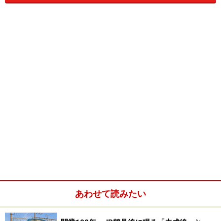
ですから、乗ってみない手はないでしょう。
ところが早速時刻表を繰ってみると、両端部分の沼津ー
熱海間と宇都宮ー黒磯間には、どちらも朝夕（夜）しか
グリーン車連結の列車がありません。夜に乗っても景色
が見えないですから、せっかくなら明るいうちに全区間
乗りたいわけです。
つまり、
・沼津から黒磯まで普通列車のグリーン車だけを乗り
継ぐ
・ホリデー料金（750円）が適用される日に実行
・全区間を明るいうちに乗る
あわせて読みたい
そんな諸条件を勘案した結果、今回実際に乗車した行程