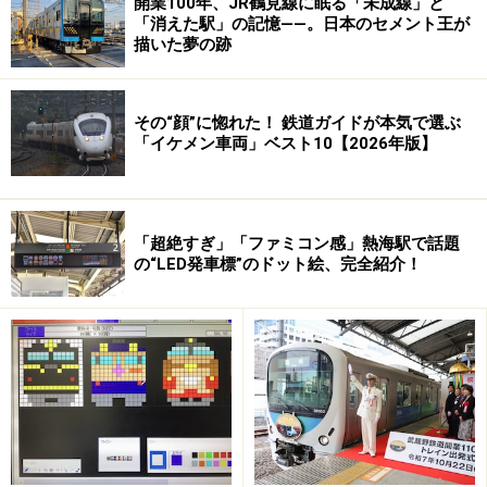
開業100年、JR鶴見線に眠る「未成線」と
は次のようになりました。
「消えた駅」の記憶――。日本のセメント王が
描いた夢の跡
沼津 9:00 → 9:20 熱海 9:45 → 10:07 小田原 10:51 →
その“顔”に惚れた！ 鉄道ガイドが本気で選ぶ
「イケメン車両」ベスト10【2026年版】
→11:34 大船 12:08 → 14:27 小金井 14:50 →
16:13 黒磯
※グリーン車乗車時間合計：5時間7分
「超絶すぎ」「ファミコン感」熱海駅で話題
の“LED発車標”のドット絵、完全紹介！
※今回使用した切符：
「JR発足20周年・青春18きっぷ」1回分・1,600円
沼津ー黒磯間自由席グリーン券・750円（事前購
入ホリデー料金）
グリーン券を買えば青春18きっぷでもOK