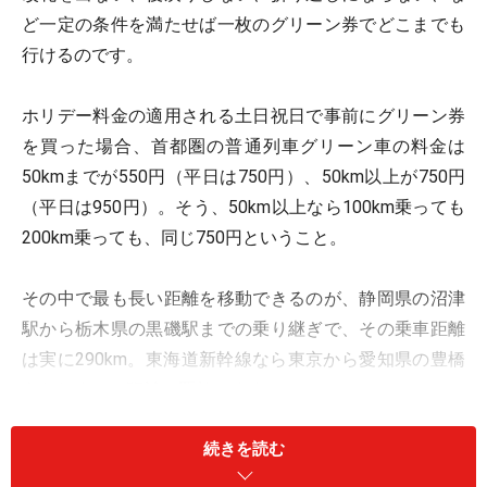
ど一定の条件を満たせば一枚のグリーン券でどこまでも
行けるのです。
ホリデー料金の適用される土日祝日で事前にグリーン券
を買った場合、首都圏の普通列車グリーン車の料金は
50kmまでが550円（平日は750円）、50km以上が750円
（平日は950円）。そう、50km以上なら100km乗っても
200km乗っても、同じ750円ということ。
その中で最も長い距離を移動できるのが、静岡県の沼津
駅から栃木県の黒磯駅までの乗り継ぎで、その乗車距離
は実に290km。東海道新幹線なら東京から愛知県の豊橋
あたりまでの距離に匹敵します。
続きを読む
どうせ乗るなら長い距離を行ったほうがお得……などと考
えるのはちょっと貧乏くさいですが、でも実際そうなの