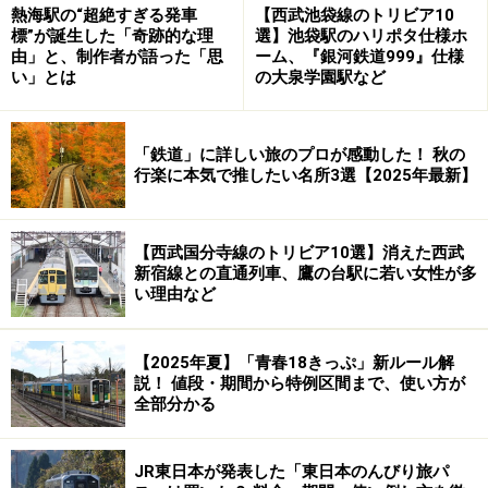
熱海駅の“超絶すぎる発車
【西武池袋線のトリビア10
標”が誕生した「奇跡的な理
選】池袋駅のハリポタ仕様ホ
前述のように、全行程をストレートに乗り継ぐのは不可
由」と、制作者が語った「思
ーム、『銀河鉄道999』仕様
能。時間に余裕があるので、熱海～宇都宮間ではこれ以
い」とは
の大泉学園駅など
外にも色々な乗り継ぎが考えられるでしょう。
「鉄道」に詳しい旅のプロが感動した！ 秋の
途中で少しずつ時間をつぶしながら行くことになります
行楽に本気で推したい名所3選【2025年最新】
が、今回の目的はグリーン車にこだわること。もとより
急ぐ旅ではありませんし、まあよしとしましょう。
【西武国分寺線のトリビア10選】消えた西武
新宿線との直通列車、鷹の台駅に若い女性が多
い理由など
では前置きはこれくらいにして、
実際に乗り継いだ旅の
顛末
を、ご覧ください。
【2025年夏】「青春18きっぷ」新ルール解
説！ 値段・期間から特例区間まで、使い方が
沼津～黒磯290キロ、グリーン車だけの旅へ出発＞＞
全部分かる
※記事内容は執筆時点のものです。最新の内容をご確認くださ
JR東日本が発表した「東日本のんびり旅パ
い。