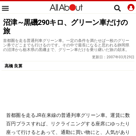
沼津～黒磯290キロ、グリーン車だけの
旅
首都圏を走る普通列車グリーン車。一定の条件を満たせば一枚のグリー
ン券でどこまでも行けるのです。その中で最長になると思われる静岡県
の沼津から栃木県の黒磯まで、グリーン車だけを乗り継いだ旅の顛末。
更新日：
2007年03月29日
高橋 良算
首都圏を走るJR在来線の普通列車グリーン車。運賃に数
百円プラスすれば、リクライニングする座席にゆったり
座って行けるとあって、通勤に買い物にと、人気があり