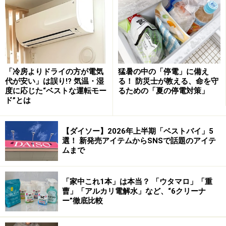
電気代以外の落とし穴
「冷房よりドライの方が電気
猛暑の中の「停電」に備え
代が安い」は誤り!? 気温・湿
る！ 防災士が教える、命を守
照明器具の電力消費は単純に付いてる時はかかる、消せ
度に応じた“ベストな運転モー
るための「夏の停電対策」
ばかからないわけですが、蛍光灯を使用した照明器具の
ド”とは
場合「つける」というアクションで負荷がかかり、蛍光
灯自体の寿命が短くなってしまうのです。これは環形や
【ダイソー】2026年上半期「ベストバイ」5
選！ 新発売アイテムからSNSで話題のアイテ
直管の物に限らず、電球型蛍光灯にも当てはまります。
ムまで
またグロー球を使用して点灯するタイプの照明器具の場
合は、同時にグロー球の寿命にも影響します。
「家中これ1本」は本当？ 「ウタマロ」「重
曹」「アルカリ電解水」など、“6クリーナ
具体的な数字を挙げると、
平均寿命1万時間の40Wの蛍
ー”徹底比較
光ランプの場合、1回の点滅で約30分寿命が短くなる
と