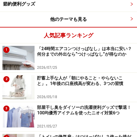
節約便利グッズ
他のテーマも見る
人気記事ランキング
「24時間エアコンつけっぱなし」は本当に安い？
1
何分までの外出なら“つけっぱなし”が得なのか
2026/07/25
貯蓄上手な人が「朝にやること・やらないこ
2
と」。1年後の口座残高が変わる、3つの習慣
2026/05/18
部屋干し臭をダイソーの洗濯便利グッズで撃退！
3
100均優秀アイテムを使ったニオイ対策6つ
2021/05/27
「トイレの換気扇」はつけっぱなし？使った後だ