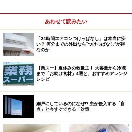
安い」
のです。
点灯した瞬間に何分間も付けている時と同程度になるよ
あわせて読みたい
うな大きな電力消費が起こる事はありません。だったら
どんなに短時間でも全て消したほうが良い、という結論
「24時間エアコンつけっぱなし」は本当に安
い？ 何分までの外出なら“つけっぱなし”が得
になってしまいますが、ここに一つ落とし穴が。それは
なのか
製品自体の寿命に付いてです。
【業スー】夏休みの救世主！ 大容量から冷凍
まで「お助け食材」4選と、おすすめアレンジ
レシピ
網戸にしているのになぜ!? 虫が侵入する「盲
点」と今すぐできる「対策」