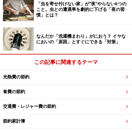
言われています。（省エネルギーセンターより）
「虫を寄せ付けない家」が“夜”やらない6つの
こと。虫との遭遇率を劇的に下げる「夜の習
慣」とは？
ですが、30分寿命が短くなるからと言って、単純に30分
以内ならば点灯していた方が良いという事ではありませ
ん。
なんだか「洗濯機まわり」がにおう？ イヤな
においの「原因」とすぐにできる「対策」
では何分以内ならつけっぱなしが良いのでしょうか？
⇒
この記事に関連するテーマ
次ページ
光熱費の節約
※記事内容は執筆時点のものです。最新の内容をご確認くださ
い。
食費の節約
次のページへ
1
/
2
交通費・レジャー費の節約
節約家計簿