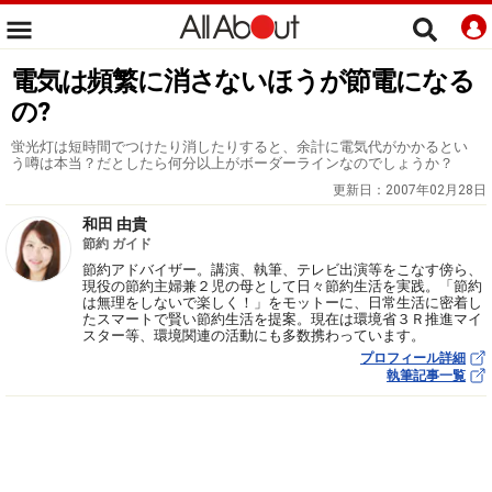
電気は頻繁に消さないほうが節電になる
の?
蛍光灯は短時間でつけたり消したりすると、余計に電気代がかかるとい
う噂は本当？だとしたら何分以上がボーダーラインなのでしょうか？
更新日：
2007年02月28日
和田 由貴
節約 ガイド
節約アドバイザー。講演、執筆、テレビ出演等をこなす傍ら、
現役の節約主婦兼２児の母として日々節約生活を実践。「節約
は無理をしないで楽しく！」をモットーに、日常生活に密着し
たスマートで賢い節約生活を提案。現在は環境省３Ｒ推進マイ
スター等、環境関連の活動にも多数携わっています。
プロフィール詳細
執筆記事一覧