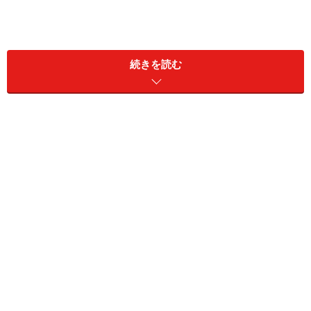
続きを読む
皆さんもこんな話を耳にした事があるのではないでしょ
うか。ガイドへ寄せられる質問でも、どのくらいの時間
ならば付けっぱなしの方が電気代が安いのか、という物
が一番多いのです。照明器具は点灯した瞬間に大きな電
力がかかるので、頻繁に消さないほうが電気代が安いと
いう噂から来るもののようですが・・・
引っ張っても仕方が無いので結論から言ってしまいまし
ょう。
実は
「短時間でも付けっぱなしより消した方が電気代は