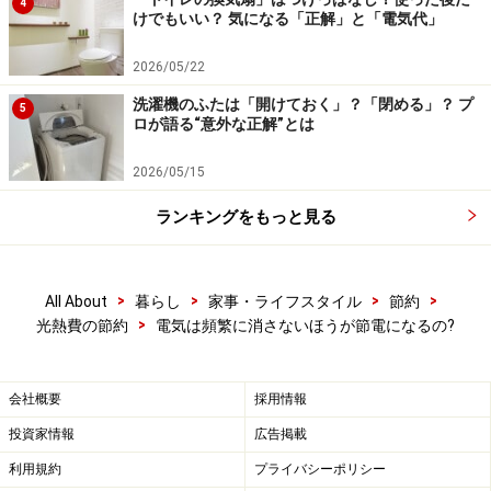
4
けでもいい？ 気になる「正解」と「電気代」
2026/05/22
洗濯機のふたは「開けておく」？「閉める」？ プ
5
ロが語る“意外な正解”とは
2026/05/15
ランキングをもっと見る
>
>
>
>
All About
暮らし
家事・ライフスタイル
節約
>
光熱費の節約
電気は頻繁に消さないほうが節電になるの?
会社概要
採用情報
投資家情報
広告掲載
利用規約
プライバシーポリシー