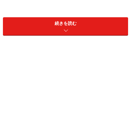
続きを読む
皆さんは、冷蔵庫を買い換えるだけで毎月の電気代が劇
的に変わるほどの大きな節約効果があることを、知らず
に損をしていませんか？
省エネ達成率が飛躍的に向上
まず冷蔵庫の性能を知る上で、しっかりと押さえておき
たいのは「省エネ達成率」という数値。この「省エネ達
成率」というのは、その製品が国が定めた省エネ基準を
どの位達成しているかを数値にして表しているもので
す。