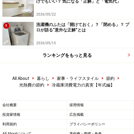
けでもいい？ 気になる「正解」と「電気代」
2026/05/22
洗濯機のふたは「開けておく」？「閉める」？ プ
5
ロが語る“意外な正解”とは
2026/05/15
ランキングをもっと見る
>
>
>
>
All About
暮らし
家事・ライフスタイル
節約
>
光熱費の節約
冷蔵庫消費電力の真実【年式編】
会社概要
採用情報
投資家情報
広告掲載
利用規約
プライバシーポリシー
All Aboutについて
著作権・商標・免責