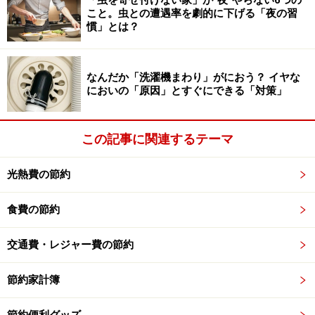
「虫を寄せ付けない家」が“夜”やらない6つの
も前の製品に付いてはこれには該当しません。なぜなら
こと。虫との遭遇率を劇的に下げる「夜の習
慣」とは？
ば何年も前の製品の場合、現在の省エネ基準に大幅に満
たない物ばかりだからです。つまりは、古い機種から最
新の冷蔵庫に買い換えた場合の節電効果は、それよりも
なんだか「洗濯機まわり」がにおう？ イヤな
さらに大きなものになるということです。
においの「原因」とすぐにできる「対策」
この記事に関連するテーマ
では実際どの位金額に差が出るのかを、次のページで解
説します。⇒
次ページ
光熱費の節約
※記事内容は執筆時点のものです。最新の内容をご確認くださ
い。
食費の節約
交通費・レジャー費の節約
次のページへ
1
/
2
節約家計簿