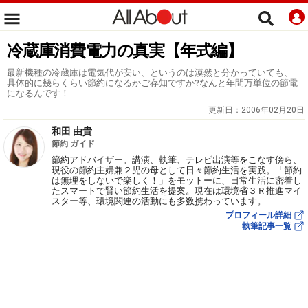
冷蔵庫消費電力の真実【年式編】
最新機種の冷蔵庫は電気代が安い、というのは漠然と分かっていても、
具体的に幾らくらい節約になるかご存知ですか?なんと年間万単位の節電
になるんです！
更新日：
2006年02月20日
和田 由貴
節約 ガイド
節約アドバイザー。講演、執筆、テレビ出演等をこなす傍ら、
現役の節約主婦兼２児の母として日々節約生活を実践。「節約
は無理をしないで楽しく！」をモットーに、日常生活に密着し
たスマートで賢い節約生活を提案。現在は環境省３Ｒ推進マイ
スター等、環境関連の活動にも多数携わっています。
プロフィール詳細
執筆記事一覧