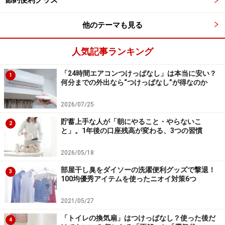
節約便利グッズ
他のテーマも見る
人気記事ランキング
「24時間エアコンつけっぱなし」は本当に安い？
1
何分までの外出なら“つけっぱなし”が得なのか
2026/07/25
貯蓄上手な人が「朝にやること・やらないこ
2
と」。1年後の口座残高が変わる、3つの習慣
2026/05/18
部屋干し臭をダイソーの洗濯便利グッズで撃退！
3
100均優秀アイテムを使ったニオイ対策6つ
2021/05/27
「トイレの換気扇」はつけっぱなし？使った後だ
4