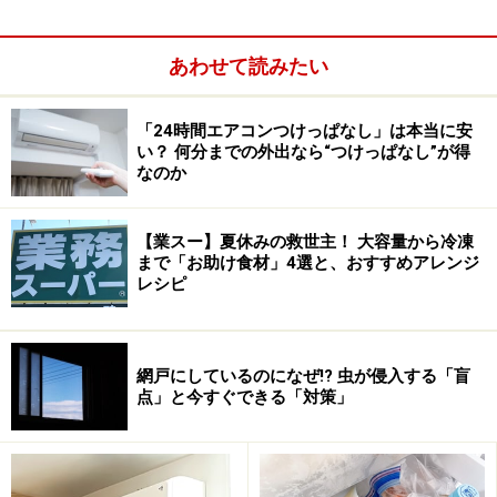
あわせて読みたい
「24時間エアコンつけっぱなし」は本当に安
い？ 何分までの外出なら“つけっぱなし”が得
なのか
【業スー】夏休みの救世主！ 大容量から冷凍
まで「お助け食材」4選と、おすすめアレンジ
レシピ
そしてその省エネ達成率に達しているか否かを分かりや
すく表示するマークが、下の図の省エネ性マーク。左の
網戸にしているのになぜ!? 虫が侵入する「盲
点」と今すぐできる「対策」
緑色のeマークは省エネ達成率100％以上の製品に付けら
れるもの。右のオレンジのeマークは省エネ基準未達成
の製品に付けられるものです。