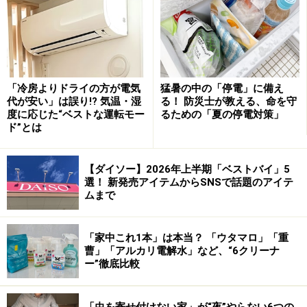
参照：省エネルギーセンター
「省エネラベリング制度」の対象機器には、省エネ基準
達成率と共にこちらのマークが表示されています。もち
「冷房よりドライの方が電気
猛暑の中の「停電」に備え
代が安い」は誤り!? 気温・湿
る！ 防災士が教える、命を守
ろん冷蔵庫もこの「省エネラベリング制度」の対象機器
度に応じた“ベストな運転モー
るための「夏の停電対策」
です。
ド”とは
さて、最新の冷蔵庫の省エネ達成率はどの位の数値であ
【ダイソー】2026年上半期「ベストバイ」5
るかという部分が重要になるわけですが、401～450Lク
選！ 新発売アイテムからSNSで話題のアイテ
ムまで
ラスの冷蔵庫の平均値で222％、最大値で294％もの省エ
ネ率を達成しているのです。単純計算で、国の基準値に
なる100％の製品に比べた場合は、電気代は約1/3になる
「家中これ1本」は本当？ 「ウタマロ」「重
曹」「アルカリ電解水」など、“6クリーナ
ということがお分かりいただけますでしょうか。
ー”徹底比較
「電気代が1/3」と申し上げましたが、比較対象が何年