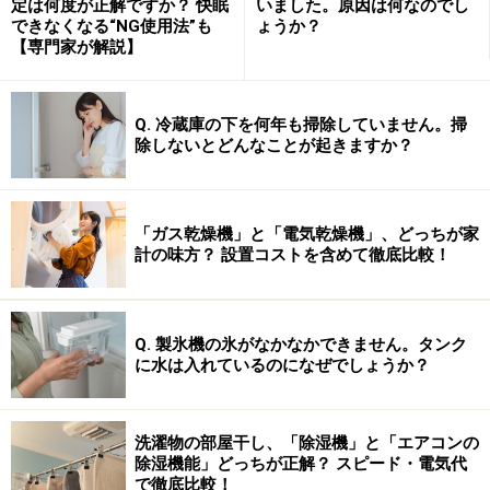
それでは、ガイドが感じたその効果をご報告します！＞
定は何度が正解ですか？ 快眠
いました。原因は何なのでし
できなくなる“NG使用法”も
ょうか？
＞
【専門家が解説】
Q. 冷蔵庫の下を何年も掃除していません。掃
除しないとどんなことが起きますか？
※記事内容は執筆時点のものです。最新の内容をご確認くださ
い。
「ガス乾燥機」と「電気乾燥機」、どっちが家
計の味方？ 設置コストを含めて徹底比較！
次のページへ
1
/
3
Q. 製氷機の氷がなかなかできません。タンク
に水は入れているのになぜでしょうか？
洗濯物の部屋干し、「除湿機」と「エアコンの
除湿機能」どっちが正解？ スピード・電気代
で徹底比較！