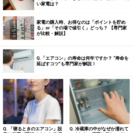
オンを作り出して放出。そのイオンが、カビ菌やウイル
い家電は？
スの表面に付着した時だけ、酸化力の強い【OHラジカ
ル】に変化して、表面のたんぱく質を分解するというメ
家電の購入時、お得なのは「ポイントを貯め
カニズムとか。
る」or「その場で値引く」どっち？ 【専門家
が比較・解説】
似たようなものはいくらでもあるのでは？と感じるかと
思いますが“自然界にあるのと同じ＋(プラス)と－(マイナ
Q.「エアコン」の寿命は何年ですか？ “寿命を
ス)のイオンを放出している”という点が最大のポイン
延ばすコツ”も専門家が解説！
ト。タンパク質を分解してカビ菌やウィルスをやっつけ
る【OHラジカル】をそのまま空気中に放出していないか
らこそ、高濃度にできるのがメリットと言えるでしょ
う。
★『プラズマクライスターイオン』の詳しいメカニズム
は、
こちらのサイト
をご覧ください！
Q. 「寝るときのエアコン」設
Q. 冷蔵庫の中がなぜか濡れて