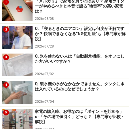
「メルカリ」で家電を買うのはあり？ 家電ライタ
1
ーがやめるべきと本音で語る“地雷率”の高い家電
は？
2026/08/08
Q. 「寝るときのエアコン」設定は何度が正解です
2
か？ 快眠できなくなる“NG使用法”も【専門家が解
説】
2026/07/28
Q. 氷を使わない人は「自動製氷機能」をオフにし
3
た方がいいですか？
2026/07/02
Q. 製氷機の氷がなかなかできません。タンクに水
4
は入れているのになぜでしょうか？
2026/07/04
家電の購入時、お得なのは「ポイントを貯める」
5
or「その場で値引く」どっち？ 【専門家が比較・
解説】