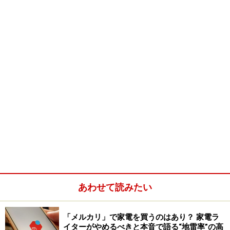
この「イオン発生機」とは、SHARP独自の『プラズマク
ライスターイオン』を発生する専用機。いわゆる、室内
の空気を吸い込んでフィルターでろ過・清浄する「空気
清浄機」とは違うものです。もともと、SHARPの空気清
浄機には、イオンを発生する「除菌イオン」という機能
は備わっていたのですが、そのイオン発生機能をパワー
アップし、単独機とした家電です。
空気中では、自然界にある＋(プラス)と－(マイナス)の
状態で浮遊しているのがポイント（※画像：SHARPサイ
トより）
あわせて読みたい
今シーズンから、SHARPが大々的に力を入れている『プ
ラズマクライスターイオン』とは、プラズマ放電によ
り、自然界にあるのと同じ＋(プラス)と－(マイナス)のイ
「メルカリ」で家電を買うのはあり？ 家電ラ
イターがやめるべきと本音で語る“地雷率”の高