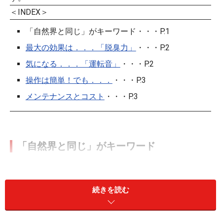
＜INDEX＞
「自然界と同じ」がキーワード・・・P.1
最大の効果は．．．「脱臭力」
・・・P.2
気になる．．．「運転音」
・・・P.2
操作は簡単！でも．．．
・・・P.3
メンテナンスとコスト
・・・P.3
「自然界と同じ」がキーワード
プラズマクライスターイオンは、この発生ユニットによ
続きを読む
り高濃度のイオンを発生します。（※画像：SHARPサイ
トより）