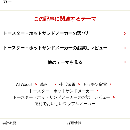
カー
この記事に関連するテーマ
上／鯛焼き型
トースター・ホットサンドメーカーの選び方
下左／ワッフル・下右／ホットサンド
トースター・ホットサンドメーカーのお試しレビュー
この
“バラエティサンドベーカー PWS-1000”
には、「ワ
ッフル・ホットサンド」にもうひとつ
「鯛焼き」
の焼き
他のテーマも見る
型が追加され、合計3種類となりました。小さな鯛焼き
が2つできます。これで、和風のおやつもできる様にな
り、より使い道が広がりました。
>
>
>
>
All About
暮らし
生活家電
キッチン家電
>
トースター・ホットサンドメーカー
>
トースター・ホットサンドメーカーのお試しレビュー
便利でおいしいワッフルメーカー
では、つづきまして使い方を簡単にご紹介しましょう。
使い方はいたって簡単！
＞＞
会社概要
採用情報