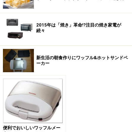
焼き型は着脱可能
。外して水洗いができるので衛生的で
す。
着脱はとても簡単
。焼き型にある2箇所のツメを本
体に差込み反対側のツメをギュッと押し込むだけ。取り
2015年は「焼き」革命!?注目の焼き家電が
外しは、本体の取り外しボタンを押せば簡単に外れま
続々
す。また、
焼き型はフッ素樹脂加工
ですので、お手入れ
は簡単でいつもキレイに維持できます。
新生活の朝食作りにワッフル&ホットサンドベ
（３）焼き型３タイプ
ーカー
便利でおいしいワッフルメー