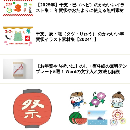
【2025年】干支・巳（ヘビ）のかわいいイラ
スト集！ 年賀状やおたよりに使える無料素材
干支、辰・龍（タツ・りゅう） のかわいい年
賀状イラスト素材集【2024年】
【お年賀や内祝いに】のし・熨斗紙の無料テン
プレート5選！ Wordの文字入れ方法も解説