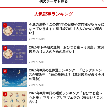
他のテーマも見る
起こりやすくなっています。さまざまな思惑がぶつかる
ため、“傾聴”を心掛けるといいみたい。
人気記事ランキング
誰の心の中にもある「尊重されたい」「大事にされた
今週の運勢「この先1年の目標や方向性が明らかに
1
い」「特別だと思われたい」という思いを先回りしてす
なっていきます」章月綾乃の【大人のための星占
い】
くい上げていくといいのです。話せる人、分かってくれ
2026/08/09
る存在と思ってもらえたら、今後もグッとやりやすくな
2026年下半期の運勢「おひつじ座～うお座」 章月
るもの。
2
綾乃の【大人のための星占い】
オフは、細かいことまで考えずに済む場所へ。勝手知っ
2026/07/01
たるスポットで、気ままに過ごすとリセットになりそ
2026年8月の全体運ランキング！「ビッグチャン
3
スが接近中」1位の星座は？【章月綾乃が占う今月
う。
の運勢】
2026/07/31
愛は、夢語りが心を1つに。
2026年8月10日の運勢ランキング「おひつじ座～
4
うお座」 マリィ・プリマヴェラの【毎日ひとこと
＞【2026年7月の運勢ランキング】結果を見る
占い】