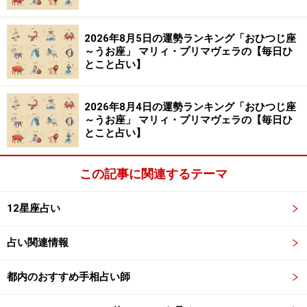
だって、やらないと気が済まないでしょう？ 忠告は無視
せずに心にとどめて、本当にダメかどうかを確かめるつ
2026年8月5日の運勢ランキング「おひつじ座
もりで動いてみて。注意深く進む分、間違わずに済み、
～うお座」 マリィ・プリマヴェラの【毎日ひ
とこと占い】
望む未来に大きく近づけるはず。
2026年8月4日の運勢ランキング「おひつじ座
愛は、会える日を特別なものに。
～うお座」 マリィ・プリマヴェラの【毎日ひ
とこと占い】
＞【2026年7月の運勢ランキング】結果を見る
この記事に関連するテーマ
おうし座（4月20日～5月20日生まれ）
聞くスキルで、
12星座占い
世界を平和に！
占い関連情報
運気はダイナミックに展開中。
都内のおすすめ手相占い師
半ば強引に物事が決まっていくため、反発も揺り戻しも