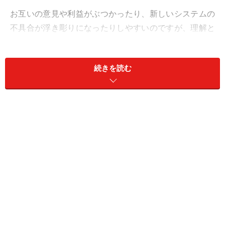
お互いの意見や利益がぶつかったり、新しいシステムの
不具合が浮き彫りになったりしやすいのですが、理解と
協力を心掛けていくことで、かえってよい着地ができる
でしょう。トライ＆エラーで、やっていきましょう。ダ
続きを読む
メなら直す、やり直せばいいと気楽に構えて。
章月綾乃からあなたへ送る今週のメッセージ
目次
おひつじ座（3月21日～4月19日生まれ）
おうし座（4月20日～5月20日生まれ）