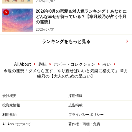
2026/08/07
ふたご座（5月21日～6月21日生まれ）
2026年8月の恋愛＆対人運ランキング！ あなたに
5
どんな幸せが待っている？【章月綾乃が占う今月
仁義を切る。
の運勢】
情に生きる。
2026/07/31
しがらみが多い1週間です。
ランキングをもっと見る
こちらを立てると、あちらが立たず、望みを通そうとす
>
>
>
>
ると、誰かに呼ばれるのです。こんなはずじゃなかっ
All About
趣味
ホビー・コレクション
占い
今週の運勢「ダメなら直す、やり直せばいいと気楽に構えて」 章月
た、もっと自分のために生きたい、そんなフラストレー
綾乃の【大人のための星占い】
ションが溜まりそう。でも、“ままならぬ感じ”を受け入
れて、ニーズに合わせてやっていきましょう。
会社概要
採用情報
いい人に徹して、尽くしてみることで、感謝や手応えを
投資家情報
広告掲載
つかめて、不思議な充足感に満たされるはず。我を捨て
利用規約
プライバシーポリシー
て、流れに身を任せてみると、意外にタイミングも合っ
All Aboutについて
著作権・商標・免責
てくるはず。修行や徳積みと割り切って。