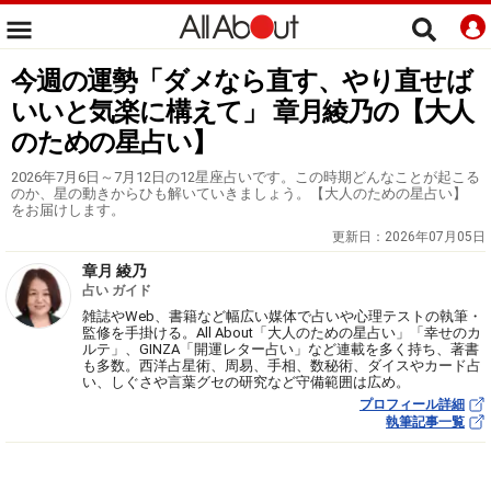
今週の運勢「ダメなら直す、やり直せば
いいと気楽に構えて」 章月綾乃の【大人
のための星占い】
2026年7月6日～7月12日の12星座占いです。この時期どんなことが起こる
のか、星の動きからひも解いていきましょう。【大人のための星占い】
をお届けします。
更新日：
2026年07月05日
章月 綾乃
占い ガイド
雑誌やWeb、書籍など幅広い媒体で占いや心理テストの執筆・
監修を手掛ける。All About「大人のための星占い」「幸せのカ
ルテ」、GINZA「開運レター占い」など連載を多く持ち、著書
も多数。西洋占星術、周易、手相、数秘術、ダイスやカード占
い、しぐさや言葉グセの研究など守備範囲は広め。
プロフィール詳細
執筆記事一覧