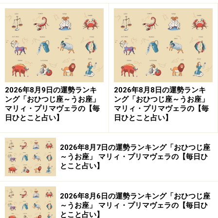
うお座（2月19日～3月20日生まれ）
おひつじ座（3月21日～4月19日生まれ）
反対は、GOサイン。
あなたはあなたの道を行く。
2026年8月9日の運勢ランキ
2026年8月8日の運勢ランキ
ング「おひつじ座～うお座」
ング「おひつじ座～うお座」
心配されています。
マリィ・プリマヴェラの【毎
マリィ・プリマヴェラの【毎
日ひとこと占い】
日ひとこと占い】
「大丈夫なの、それ？」「やめた方がいいと思う」な
ど、やりたいと思うことに水を差されるでしょう。ほん
2026年8月7日の運勢ランキング「おひつじ座
～うお座」 マリィ・プリマヴェラの【毎日ひ
の少し前のあなたなら、「そうかな？」「やっぱり？」
とこと占い】
と簡単に説得されてしまったはず。でも、もう運気は受
けから攻めに転じています。「ダメかもしれないけれ
2026年8月6日の運勢ランキング「おひつじ座
ど、やってみるね！」でいいのです。
～うお座」 マリィ・プリマヴェラの【毎日ひ
とこと占い】