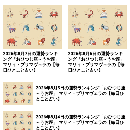
いに気付くはず。自己ベスト更新へのチャレンジも有望
です。過去の記録を書き換え、自分に誇れる自分になっ
て！
海外進出や留学、大学での学び直しのチャンスも巡って
きます。なりたいものになると決めると、好ましい世界
2026年8月7日の運勢ランキ
2026年8月6日の運勢ランキ
へと変わっていくはず。
ング「おひつじ座～うお座」
ング「おひつじ座～うお座」
マリィ・プリマヴェラの【毎
マリィ・プリマヴェラの【毎
日ひとこと占い】
日ひとこと占い】
社交はオープンマインドで。メンターとなる人物とも出
会えそう。
2026年8月5日の運勢ランキング「おひつじ座
＞【恋愛＆対人運】ランキングの結果を見る
～うお座」 マリィ・プリマヴェラの【毎日ひ
とこと占い】
＞【仕事＆金運】ランキングの結果を見る
＞【才能＆創造性】ランキングの結果を見る
2026年8月4日の運勢ランキング「おひつじ座
～うお座」 マリィ・プリマヴェラの【毎日ひ
3位：てんびん座（9月23日～10月23日生ま
とこと占い】