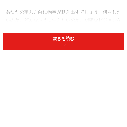
あなたの望む方向に物事が動き出すでしょう。何をした
いのか、どんなふうに生きたいのか、明確なビジョンを
持つほど、ツキが高まっていきます。
続きを読む
対人面では、ライバルと競い合う構図になりそう。限ら
れたチャンス、ポジションを奪い合うプロセスの中で、
闘志が高まり、腕が磨かれていくはず。
仕事は自主性がカギとなりそう。立候補、プレゼン、コ
ンペ参戦で、活性化させていきましょう。早めの夏休み
を取るのもいい考え。バカンス運バッチリ！