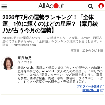
2026年7月の運勢ランキング！「全体
運」1位に輝くのはどの星座？【章月綾
乃が占う今月の運勢】
2026年7月の12星座占いです。この時期どんなことが起こるのか、西洋占
星術でひも解きながら、「全体運」をランキング形式でお届けします。※
画像：Shutterstock.com
更新日：
2026年06月30日
章月 綾乃
占い ガイド
雑誌やWeb、書籍など幅広い媒体で占いや心理テストの執筆・
監修を手掛ける。All About「大人のための星占い」「幸せのカ
ルテ」、GINZA「開運レター占い」など連載を多く持ち、著書
も多数。西洋占星術、周易、手相、数秘術、ダイスやカード占
い、しぐさや言葉グセの研究など守備範囲は広め。
プロフィール詳細
執筆記事一覧