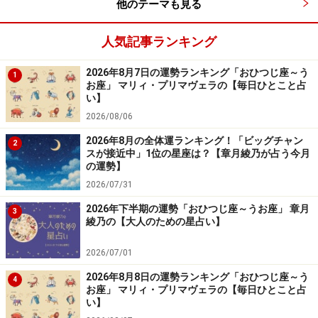
他のテーマも見る
＞【才能＆創造性】ランキングの結果を見る
人気記事ランキング
4位：おひつじ座（3月21日～4月19日生ま
れ）
2026年8月7日の運勢ランキング「おひつじ座～う
1
お座」 マリィ・プリマヴェラの【毎日ひとこと占
楽しい夏が実現します。
い】
2026/08/06
親しい人と集まったり、出掛けたり、あなたが場を提供
2026年8月の全体運ランキング！「ビッグチャン
2
スが接近中」1位の星座は？【章月綾乃が占う今月
すると、みんなに喜ばれ、さらに話が発展していくでし
の運勢】
ょう。アピール運も高まるため、何かを発信したり、人
2026/07/31
前に出たりするのは大賛成。
2026年下半期の運勢「おひつじ座～うお座」 章月
3
綾乃の【大人のための星占い】
オフは、プチぜいたくが◎。
2026/07/01
＞【恋愛＆対人運】ランキングの結果を見る
2026年8月8日の運勢ランキング「おひつじ座～う
4
＞【仕事＆金運】ランキングの結果を見る
お座」 マリィ・プリマヴェラの【毎日ひとこと占
い】
＞【才能＆創造性】ランキングの結果を見る