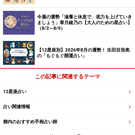
れ）
よい仲間、友人に恵まれて、思いもよらない方向に人生
今週の運勢「滋養と休息で、底力を上げていき
ましょう」章月綾乃の【大人のための星占い】
が動き出します。「一緒にやらない？」「行かない？」
（8/3～8/9）
という誘いにはどんどん乗っていきましょう。共同で始
めたこと、一緒に見つけたもの、出会った人が次のチャ
ンスにつながっていくはず。
【12星座別】2026年8月の運勢！ 生田目浩美.
の「もぐもぐ開運占い」
アンテナの感度も高め。面白そう、楽しそうと感じたコ
ンテンツをチェックして。お気に入りのシリーズを見つ
この記事に関連するテーマ
けて長く楽しめたり、元気のモトとなる推し活につなが
12星座占い
ったりするでしょう。
占い関連情報
オフは、イメージチェンジが好評。ガラッと変えて！
＞【恋愛＆対人運】ランキングの結果を見る
都内のおすすめ手相占い師
＞【仕事＆金運】ランキングの結果を見る