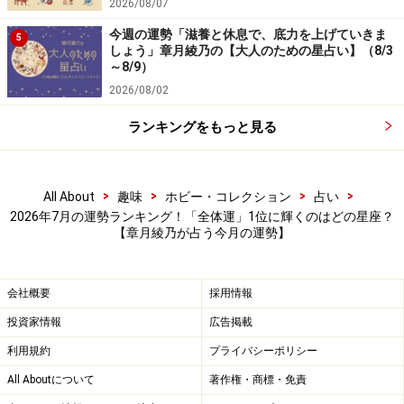
2026/08/07
今週の運勢「滋養と休息で、底力を上げていきま
5
しょう」章月綾乃の【大人のための星占い】（8/3
～8/9）
2026/08/02
ランキングをもっと見る
>
>
>
>
All About
趣味
ホビー・コレクション
占い
2026年7月の運勢ランキング！「全体運」1位に輝くのはどの星座？
【章月綾乃が占う今月の運勢】
5位：やぎ座（12月22日～1月19日生まれ）
会社概要
採用情報
レトロな夏が楽しめそう。
投資家情報
広告掲載
利用規約
プライバシーポリシー
どこか懐かしく、優しい気持ちになれる世界に身を置き
All Aboutについて
著作権・商標・免責
ましょう。AI時代ですが、あえてアナログにやっていく