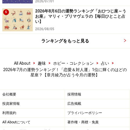
2026/07/01
＞【仕事＆金運】ランキングの結果を見る
＞【才能＆創造性】ランキングの結果を見る
2026年8月6日の運勢ランキング「おひつじ座～う
5
お座」 マリィ・プリマヴェラの【毎日ひとこと占
い】
2026/08/05
ランキングをもっと見る
>
>
>
>
All About
趣味
ホビー・コレクション
占い
2026年7月の運勢ランキング！「恋愛＆対人運」1位に輝くのはどの
星座？【章月綾乃が占う今月の運勢】
会社概要
採用情報
5位：いて座（11月23日～12月21日生ま
投資家情報
広告掲載
れ）
利用規約
プライバシーポリシー
All Aboutについて
著作権・商標・免責
スペシャルな関係が生まれようとしています。