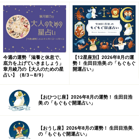
今週の運勢「滋養と休息で、
【12星座別】2026年8月の運
底力を上げていきましょう」
勢！ 生田目浩美.の「もぐもぐ
章月綾乃の【大人のための星
開運占い」
占い】（8/3～8/9）
恋愛は、モテ期へ。あなたに特別なシンパシーを感じて
くれる異性が現れます。ただ、こちらが好きになれるか
は、また別の問題。というわけで、意思表示は早めに。
【おひつじ座】2026年8月の運勢！ 生田目浩
美.の「もぐもぐ開運占い」
好きな人とは、2人きりになれれば進展が！
＞【全体運】ランキングの結果を見る
＞【仕事＆金運】ランキングの結果を見る
【おうし座】2026年8月の運勢！ 生田目浩美.
の「もぐもぐ開運占い」
＞【才能＆創造性】ランキングの結果を見る