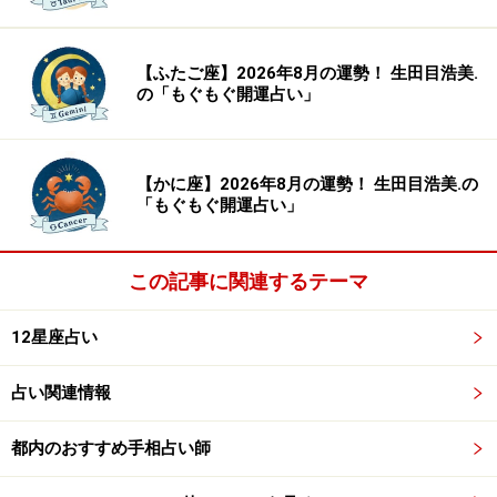
3位：おうし座（4月20日～5月20日生ま
れ）
【ふたご座】2026年8月の運勢！ 生田目浩美.
の「もぐもぐ開運占い」
役割分担が明確になって、人と付き合いやすくなるでし
ょう。
【かに座】2026年8月の運勢！ 生田目浩美.の
「もぐもぐ開運占い」
「やったほうがいいかな？」と感じるシチュエーション
でも、関係性に目を向けると、ベストな答えが見えてく
るはず。あなたよりも近しい人がいるなら、出しゃばり
この記事に関連するテーマ
過ぎない、遠巻きで見守るなど、上手に距離を測れま
12星座占い
す。部下や後輩との関係も大好転。共通の話題が生まれ
て、見えない壁を壊すことができるでしょう。
占い関連情報
恋愛は、日常のシェアがカギに。「何を食べた？」「今
都内のおすすめ手相占い師
日はどうだった？」とたわいないトークが絆を育成しま
す。