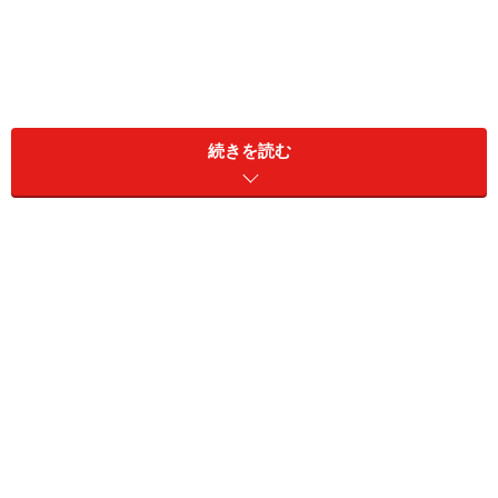
続きを読む
婚活は、心が動くかどうかがカギに。条件よりもフィー
リングを重視すると、幸せなゴールが見えてきます。片
思い中の人は、グループで接近を。気が利くキューピッ
トが現れそう。
社交は、人気が高まっていきます。みんなでワイワイと
盛り上がれる企画で、夏の思い出を作りましょう。