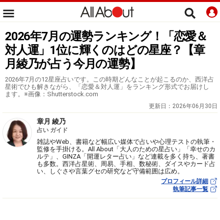
2026年7月の運勢ランキング！「恋愛＆
対人運」1位に輝くのはどの星座？【章
月綾乃が占う今月の運勢】
2026年7月の12星座占いです。この時期どんなことが起こるのか、西洋占
星術でひも解きながら、「恋愛＆対人運」をランキング形式でお届けし
ます。※画像：Shutterstock.com
更新日：
2026年06月30日
章月 綾乃
占い ガイド
雑誌やWeb、書籍など幅広い媒体で占いや心理テストの執筆・
監修を手掛ける。All About「大人のための星占い」「幸せのカ
ルテ」、GINZA「開運レター占い」など連載を多く持ち、著書
も多数。西洋占星術、周易、手相、数秘術、ダイスやカード占
い、しぐさや言葉グセの研究など守備範囲は広め。
プロフィール詳細
執筆記事一覧