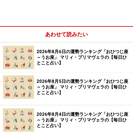
＞【全体運】ランキングの結果を見る
＞【仕事＆金運】ランキングの結果を見る
＞【才能＆創造性】ランキングの結果を見る
あわせて読みたい
2位：おとめ座（8月23日～9月22日生ま
れ）
2026年8月6日の運勢ランキング「おひつじ座
気配り名人になれそう。ふとした瞬間に相手が口に出さ
～うお座」 マリィ・プリマヴェラの【毎日ひ
とこと占い】
ない本音を察することができたり、かゆいところに手が
届くサービスが提供できたりするでしょう。黙って動く
2026年8月5日の運勢ランキング「おひつじ座
よりも、「もしかしたら、本当はやりたかった？」など
～うお座」 マリィ・プリマヴェラの【毎日ひ
と聞いてみたり、「手伝っていい？」と一声かけたりす
とこと占い】
ると、喜ばれそう。
2026年8月4日の運勢ランキング「おひつじ座
～うお座」 マリィ・プリマヴェラの【毎日ひ
とこと占い】