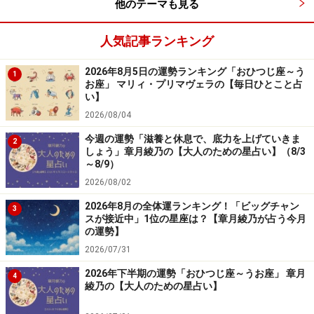
他のテーマも見る
＞【全体運】ランキングの結果を見る
人気記事ランキング
＞【仕事＆金運】ランキングの結果を見る
＞【才能＆創造性】ランキングの結果を見る
2026年8月5日の運勢ランキング「おひつじ座～う
1
お座」 マリィ・プリマヴェラの【毎日ひとこと占
い】
4位：みずがめ座（1月20日～2月18日生ま
2026/08/04
れ）
今週の運勢「滋養と休息で、底力を上げていきま
2
しょう」章月綾乃の【大人のための星占い】（8/3
恋のパターンが変わって、今までノーマークだった人に
～8/9）
惹かれそう。
2026/08/02
2026年8月の全体運ランキング！「ビッグチャン
3
今まであなたの周りにいないタイプの人だけに、いろい
スが接近中」1位の星座は？【章月綾乃が占う今月
ろ戸惑うことも多そう。デートや交際の定義から、イチ
の運勢】
2026/07/31
イチ新鮮なはず。感動をシェアすることで、ご縁を育て
て。
2026年下半期の運勢「おひつじ座～うお座」 章月
4
綾乃の【大人のための星占い】
＞【全体運】ランキングの結果を見る