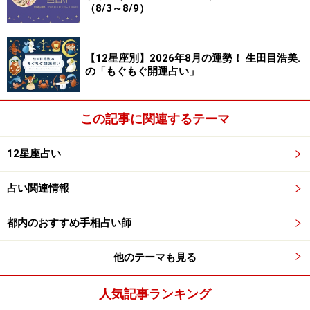
（8/3～8/9）
【今月のカード：塔（The Tower）／正位置】
＞【詳しく見る】カードの意味、今月のラッキーカラー
【12星座別】2026年8月の運勢！ 生田目浩美.
はこちら
の「もぐもぐ開運占い」
この記事に関連するテーマ
12星座占い
占い関連情報
都内のおすすめ手相占い師
他のテーマも見る
しし座（7月23日～8月22日生まれ）
人気記事ランキング