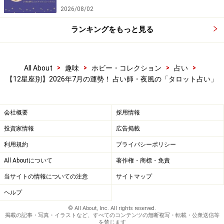
2026/08/02
ランキングをもっと見る
>
>
>
>
All About
趣味
ホビー・コレクション
占い
【12星座別】2026年7月の運勢！ 占い師・夜風の「タロット占い」
会社概要
採用情報
てんびん座（9月23日～10月23日生まれ）
投資家情報
広告掲載
利用規約
プライバシーポリシー
恋人（The Lovers）／逆位置
All Aboutについて
著作権・商標・免責
当サイトの情報についての注意
サイトマップ
【今月のカード：恋人（The Lovers）／逆位置】
ヘルプ
＞【詳しく見る】カードの意味、今月のラッキーカラー
© All About, Inc. All rights reserved.
はこちら
掲載の記事・写真・イラストなど、すべてのコンテンツの無断複写・転載・公衆送信等
を禁じます