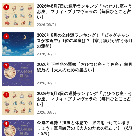
2026年8月7日の運勢ランキング「おひつじ座～う
1
悪魔（The Devil）／逆位置
お座」 マリィ・プリマヴェラの【毎日ひとこと占
い】
【今月のカード：悪魔（The Devil）／逆位置】
2026/08/06
＞【詳しく見る】カードの意味、今月のラッキーカラー
2026年8月の全体運ランキング！「ビッグチャン
2
スが接近中」1位の星座は？【章月綾乃が占う今月
はこちら
の運勢】
2026/07/31
おとめ座（8月23日～9月22日生まれ）
2026年下半期の運勢「おひつじ座～うお座」 章月
3
綾乃の【大人のための星占い】
星（The Star）／逆位置
2026/07/01
【今月のカード：星（The Star）／逆位置】
2026年8月8日の運勢ランキング「おひつじ座～う
4
お座」 マリィ・プリマヴェラの【毎日ひとこと占
い】
＞【詳しく見る】カードの意味、今月のラッキーカラー
2026/08/07
はこちら
今週の運勢「滋養と休息で、底力を上げていきま
5
しょう」章月綾乃の【大人のための星占い】（8/3
～8/9）