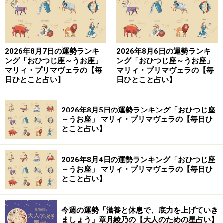
＞【詳しく見る】カードの意味、今月のラッキーカラー
はこちら
ふたご座（5月21日～6月21日生まれ）
2026年8月7日の運勢ランキ
2026年8月6日の運勢ランキ
ング「おひつじ座～うお座」
ング「おひつじ座～うお座」
マリィ・プリマヴェラの【毎
マリィ・プリマヴェラの【毎
日ひとこと占い】
日ひとこと占い】
運命の輪（Wheel of Fortune）／正位置
【今月のカード：運命の輪（Wheel of Fortune）／正位
2026年8月5日の運勢ランキング「おひつじ座
置】
～うお座」 マリィ・プリマヴェラの【毎日ひ
とこと占い】
＞【詳しく見る】カードの意味、今月のラッキーカラー
はこちら
2026年8月4日の運勢ランキング「おひつじ座
～うお座」 マリィ・プリマヴェラの【毎日ひ
とこと占い】
かに座（6月22日～7月22日生まれ）
今週の運勢「滋養と休息で、底力を上げていき
塔（The Tower）／正位置
ましょう」章月綾乃の【大人のための星占い】