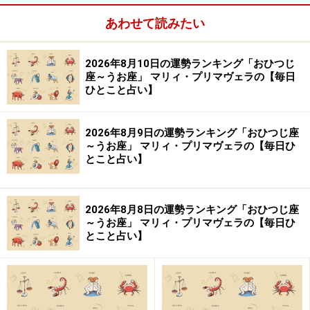
あわせて読みたい
2026年8月10日の運勢ランキング「おひつじ
座～うお座」 マリィ・プリマヴェラの【毎日
ひとこと占い】
【今月のカード：戦車（The Chariot）／正位置】
2026年8月9日の運勢ランキング「おひつじ座
～うお座」 マリィ・プリマヴェラの【毎日ひ
＞【詳しく見る】カードの意味、今月のラッキーカラー
とこと占い】
はこちら
2026年8月8日の運勢ランキング「おひつじ座
おうし座（4月20日～5月20日生まれ）
～うお座」 マリィ・プリマヴェラの【毎日ひ
とこと占い】
愚者（The Fool）／正位置
【今月のカード：愚者（The Fool）／正位置】