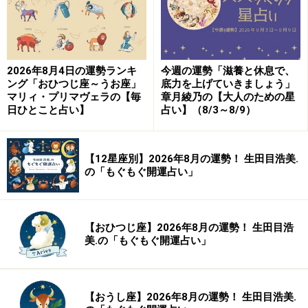
2026年8月4日の運勢ランキ
今週の運勢「滋養と休息で、
ング「おひつじ座～うお座」
底力を上げていきましょう」
マリィ・プリマヴェラの【毎
章月綾乃の【大人のための星
日ひとこと占い】
占い】（8/3～8/9）
【12星座別】2026年8月の運勢！ 生田目浩美.
の「もぐもぐ開運占い」
【おひつじ座】2026年8月の運勢！ 生田目浩
美.の「もぐもぐ開運占い」
【おうし座】2026年8月の運勢！ 生田目浩美.