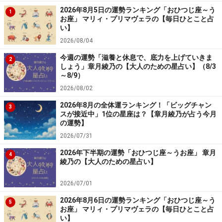
2026年8月5日の運勢ランキング「おひつじ座～う
1
お座」 マリィ・プリマヴェラの【毎日ひとこと占
い】
2026/08/04
今週の運勢「滋養と休息で、底力を上げていきま
2
しょう」章月綾乃の【大人のための星占い】（8/3
～8/9）
2026/08/02
2026年8月の全体運ランキング！「ビッグチャン
3
スが接近中」1位の星座は？【章月綾乃が占う今月
の運勢】
2026/07/31
2026年下半期の運勢「おひつじ座～うお座」 章月
4
綾乃の【大人のための星占い】
2026/07/01
2026年8月6日の運勢ランキング「おひつじ座～う
5
お座」 マリィ・プリマヴェラの【毎日ひとこと占
い】