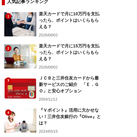
人気記事ランキング
楽天カードで月に10万円を支払
1
ったら、ポイントはいくらもら
える？
2026/08/02
楽天カードで月に15万円を支払
2
ったら、ポイントはいくらもら
える？
2026/08/02
ＪＣＢと三井住友カードから最
3
新サービスのご紹介 「Ｅ．Ｇ
Ｏ」と安心オプション
2004/11/12
『Ｖポイント』活用に欠かせな
4
い！三井住友銀行の『Olive』と
は？
2024/05/15