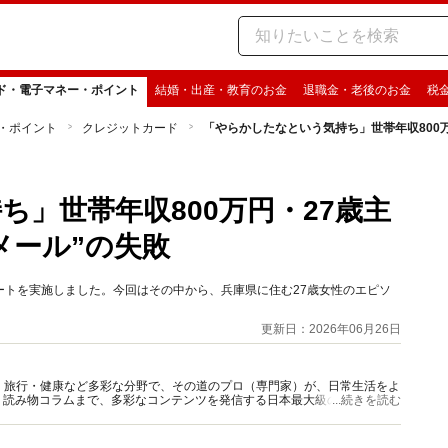
ド・電子マネー・ポイント
結婚・出産・教育のお金
退職金・老後のお金
税
・ポイント
クレジットカード
「やらかしたなという気持ち」世帯年収800
」世帯年収800万円・27歳主
メール”の失敗
ンケートを実施しました。今回はその中から、兵庫県に住む27歳女性のエピソ
更新日：2026年06月26日
グルメ・旅行・健康など多彩な分野で、その道のプロ（専門家）が、日常生活をよ
、読み物コラムまで、多彩なコンテンツを発信する日本最大級の総合情報サ
...続きを読む