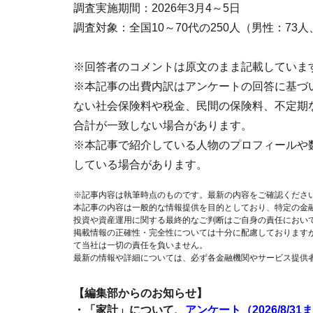
調査実施期間：2026年3月4～5日
調査対象：全国10～70代の250人（男性：73
※回答者のコメントは原文のまま記載していま
※本記事の出費内訳はアンケートの回答に基づ
ない社会保険料や税金、民間の保険料、不定期
合計が一致しない場合があります。
※本記事で紹介している人物のプロフィールや
している場合があります。
※記事内容は執筆時点のものです。最新の内容をご確認くださ
本記事の内容は一般的な情報提供を目的としており、特定の金
投資や資産運用に関する最終的なご判断はご自身の責任におい
掲載情報の正確性・完全性については十分に配慮しております
て当社は一切の責任を負いません。
最新の情報や詳細については、必ず各金融機関やサービス提供
【編集部からのお知らせ】
・「家計」について、
アンケート（2026/8/31