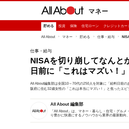
マネー
貯める
投資
保険
住宅ローン
クレジットカー
All About
マネー
貯める
仕事・給与
NI
仕事・給与
NISAを切り崩してなんと
日前に「これはマズい！
All About編集部は全国10～70代の250人を対象に「給
阪府に住む32歳女性の「これは本当にマズい！」と焦ったエピソ
All About 編集部
「All About」は、マネー・暮らし・住宅・
り豊かに快適にするノウハウから業界の最新動向
イトです。