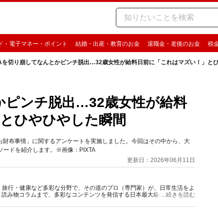
ド・電子マネー・ポイント
結婚・出産・教育のお金
退職金・老後のお金
税
SAを切り崩してなんとかピンチ脱出…32歳女性が給料日前に「これはマズい！」と
かピンチ脱出…32歳女性が給料
」とひやひやした瞬間
料日前のお財布事情」に関するアンケートを実施しました。今回はその中から、大
ードを紹介します。※画像：PIXTA
更新日：2026年06月11日
グルメ・旅行・健康など多彩な分野で、その道のプロ（専門家）が、日常生活をよ
、読み物コラムまで、多彩なコンテンツを発信する日本最大級の総合情報サ
...続きを読む