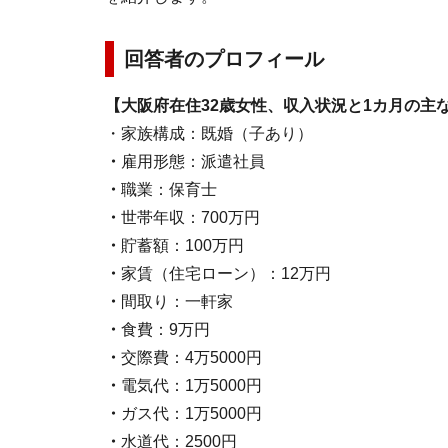
回答者のプロフィール
【大阪府在住32歳女性、収入状況と1カ月の主
・家族構成：
既婚（子あり）
・
雇用形態：派遣社員
・
職業：保育士
・
世帯年収：700万円
・
貯蓄額：100万円
・
家賃（住宅ローン）：12万円
・
間取り：一軒家
・
食費：9万円
・
交際費：4万5000円
・
電気代：1万5000円
・
ガス代：1万5000円
・
水道代：2500円