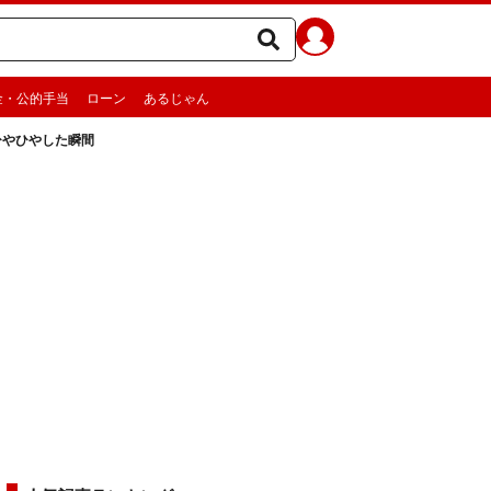
金・公的手当
ローン
あるじゃん
ひやひやした瞬間