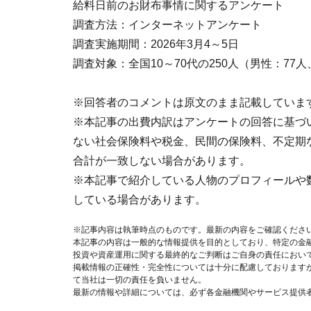
給料日前のお財布事情に関するアンケート
調査方法：インターネットアンケート
調査実施期間：2026年3月4～5日
調査対象：全国10～70代の250人（男性：77
※回答者のコメントは原文のまま記載していま
※本記事の出費内訳はアンケートの回答に基づ
ない社会保険料や税金、民間の保険料、不定期
合計が一致しない場合があります。
※本記事で紹介している人物のプロフィールや
している場合があります。
※記事内容は執筆時点のものです。最新の内容をご確認くださ
本記事の内容は一般的な情報提供を目的としており、特定の金
投資や資産運用に関する最終的なご判断はご自身の責任におい
掲載情報の正確性・完全性については十分に配慮しております
て当社は一切の責任を負いません。
最新の情報や詳細については、必ず各金融機関やサービス提供