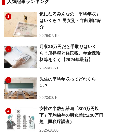
人気記事ランキング
気になるみんなの「平均年収」
1
はいくら？ 男女別・年齢別に紹
介
2026/07/19
月収20万円だと手取りはいく
2
ら？所得税と住民税、年金保険
料等を引く【2024年最新】
2024/06/21
先生の平均年収ってどれくら
3
い？
2023/08/16
女性の半数が給与「300万円以
4
下」平均給与の男女差は250万円
超（国税庁調査）
2025/10/06