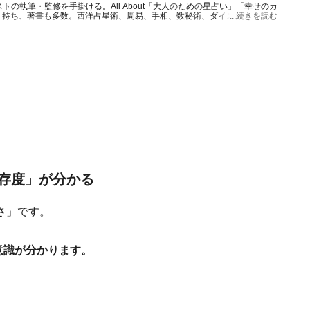
の執筆・監修を手掛ける。All About「大人のための星占い」「幸せのカ
多く持ち、著書も多数。西洋占星術、周易、手相、数秘術、ダイスやカード占
...続きを読む
。
存度」が分かる
さ」です。
意識が分かります。