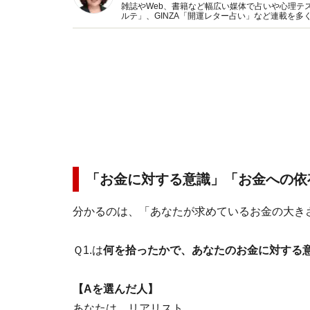
雑誌やWeb、書籍など幅広い媒体で占いや心理テスト
ルテ」、GINZA「開運レター占い」など連載を
い、しぐさや言葉グセの研究など守備範囲は広め
「
お金に対する意識」「
お金への依
分かるのは、「あなたが求めているお金の大き
Ｑ1.は
何を拾ったかで、あなたのお金に対する
【Aを選んだ人】
あなたは、リアリスト。