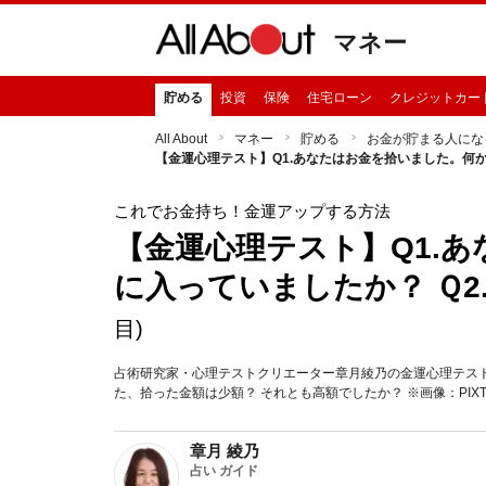
マネー
貯める
投資
保険
住宅ローン
クレジットカー
All About
マネー
貯める
お金が貯まる人にな
【金運心理テスト】Q1.あなたはお金を拾いました。何か
これでお金持ち！金運アップする方法
【金運心理テスト】Q1.
に入っていましたか？ Ｑ2
目)
占術研究家・心理テストクリエーター章月綾乃の金運心理テス
た、拾った金額は少額？ それとも高額でしたか？ ※画像：PIXT
章月 綾乃
占い ガイド