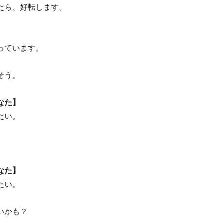
たら、好転します。
っています。
そう。
なた】
たい。
。
なた】
たい。
いかも？