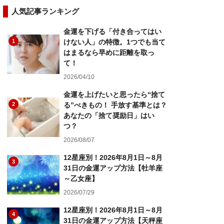
人気記事ランキング
金運を下げる「付き合ってはい
1
けない人」の特徴。1つでも当て
はまるなら早めに距離を取っ
て！
2026/04/10
金運を上げたいと思ったら“捨て
2
る”べきもの！ 手放す基準とは？
あなたの「捨て奨励日」はい
つ？
2026/08/07
12星座別！2026年8月1日～8月
3
31日の金運アップ方法【牡羊座
～乙女座】
2026/07/29
12星座別！2026年8月1日～8月
4
31日の金運アップ方法【天秤座