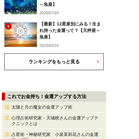
～魚座】
2026/07/29
【最新】12星座別にみる！生ま
5
れ持った金運って？【天秤座～
魚座】
2024/04/24
ランキングをもっと見る
これでお金持ち！金運アップする方法
太陽と月の魔女の金運アップ術
心理占術研究家・天城映さんの金運アップテ
クニックとは
占星術・神秘研究家 小泉茉莉花さんの金運