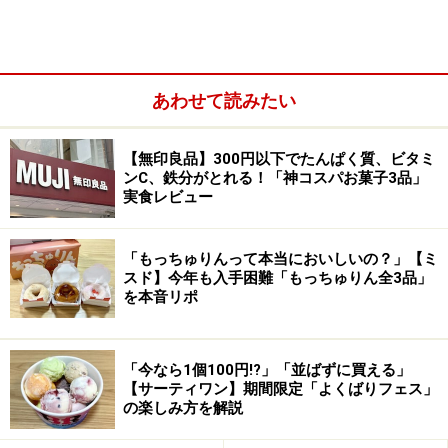
あわせて読みたい
1. 「桜もちっとドーナツ 咲くいちごみる
く」
【無印良品】300円以下でたんぱく質、ビタミ
ンC、鉄分がとれる！「神コスパお菓子3品」
実食レビュー
「桜もちっとドーナツ 咲くいちごみるく」テイクアウト216
「もっちゅりんって本当においしいの？」【ミ
円／イートイン220円
スド】今年も入手困難「もっちゅりん全3品」
を本音リポ
最初に紹介するのは、「桜もちっとドーナツ 咲くいちご
みるく」テイクアウト216円／イートイン220円。今回発
売されたドーナツの中でも、ひときわ目を引くかわいら
「今なら1個100円!?」「並ばずに買える」
しいビジュアルが印象的。ピンク色のコーティングに桜
【サーティワン】期間限定「よくばりフェス」
の楽しみ方を解説
の花びらモチーフがあしらわれており、春らしさ満点で
す。