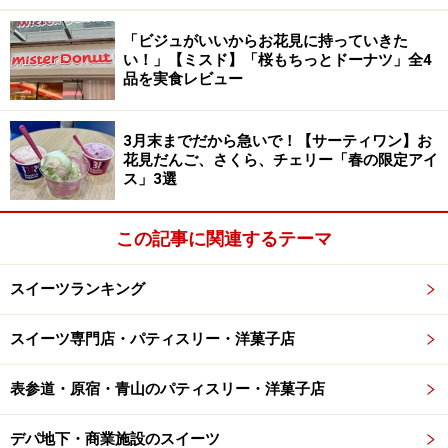
風」
「ビジュがいいからお花見に持っていきた
い！」【ミスド】「桜もちっとドーナツ」全4
品を実食レビュー
「桜もちっとドーナツ 春かおるいちご風」テイクアウト205
円／イートイン209円
3月末までだから急いで！【サーティワン】お
続いて紹介するのは、「桜もちっとドーナツ 春かおるい
花見だんご、さくら、チェリー「春の限定アイ
ス」3選
ちご風」テイクアウト205円／イートイン209円。桜風味
の生地に、いちご風味のグレーズ（ドーナツを覆う薄く
この記事に関連するテーマ
半透明の砂糖衣）をコーティングした一品です。今回の
シリーズの中では、最も手頃な価格で楽しむことができ
スイーツランキング
ます。
スイーツ専門店・パティスリー・洋菓子店
表参道・原宿・青山のパティスリー・洋菓子店
トッピングが少ない分、生地本来のもちっとした弾力や風味
をしっかり楽しめるドーナツです
デパ地下・商業施設のスイーツ