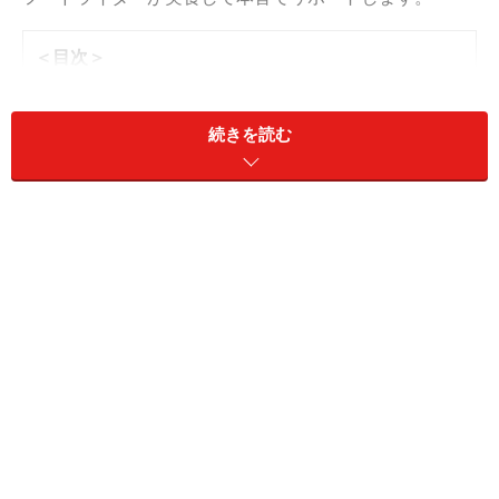
＜目次＞
1. 「桜もちっとドーナツ 咲くいちごみるく」
2. 「桜もちっとドーナツ 春かおるいちご風」
続きを読む
3. 「桜もちっとドーナツ 春めくいちごホイップだいふく
風」
4. 「桜もちっとドーナツ 花やぐいちごみるくカスター
ド」