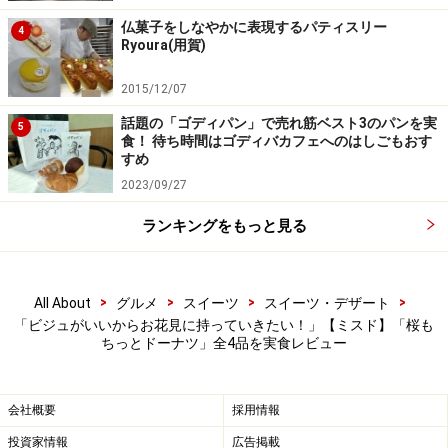
ちごホイップだいふく風」テイクアウト216円／イート
仏菓子をしなやかに表現するパティスリー
4
イン220円。
Ryoura(用賀)
2015/12/07
桜風味の生地にいちごホイップを絞り、ストロベリーチ
ョコをコーティング。仕上げにシュガーをまぶし、味も
話題の「ゴディパン」で売れ筋ベスト3のパンを実
5
食！ 待ち時間はゴディバカフェへのはしごもおす
ビジュアルもホイップクリーム大福をイメージしたドー
すめ
ナツなのだそうです。
2023/09/27
ランキングをもっと見る
生地のもっちり感と、ふんわり広がるいちごホイップが相性
抜群！
>
>
>
>
All About
グルメ
スイーツ
スイーツ・デザート
「ビジュがいいからお花見に持っていきたい！」【ミスド】「桜も
食べてみると、表面のストロベリーチョコの甘さと、ふ
ちっとドーナツ」全4品を実食レビュー
んわり軽いいちごホイップが絶妙にマッチ。生地のもっ
ちり感と、クリームの軽やかな口当たりも相性抜群で
会社概要
採用情報
す。
投資家情報
広告掲載