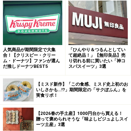
桜風味の生地にストロベリーチョコをコーティングし、
いちご顆粒といちごピューレ入りのいちごみるくあんが
トッピングされています。
人気商品が期間限定で大集
「ひんやり＆つるんとしてい
合！【クリスピー・クリー
て超絶品！」【無印良品】売
もちもち食感の生地に、いちごとあんこのおいしさが重なる
ム・ドーナツ】ファンが選ん
り切れる前に買いたい「神コ
和テイストのドーナツです
だ推しドーナツBEST5
スパスイーツ」3選
ひと口食べると、もっちりとした弾力のある生地に、い
ちごのやさしい甘さがふわりと広がります。いちごみる
【ミスド新作】「この食感、ミスド史上初のお
いしさかも…!?」期間限定の「サクぽふん」を
くあんの滑らかな口どけと、ザクッとしたいちご顆粒の
実食リポ！
食感も美味。いちごとあんこの組み合わせを満喫でき
る、和テイストのドーナツです。
【2026春の手土産】1000円台から買える！
贈って褒められそうな「味よしビジュよしスイ
2. 「桜もちっとドーナツ 春かおるいちご
ーツ土産」3選