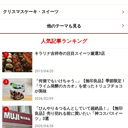
ひと口頬張ると、生地がもっちもち！ そこにいちごジャ
ムのような甘酸っぱい風味のグレーズがジュワッと広が
クリスマスケーキ・スイーツ
り、シンプルながらも満足感のある味わいです。
他のテーマも見る
トッピングが少ない分、生地本来のもちっとした弾力や
風味をしっかり楽しめるのも魅力。生地に練り込まれた
人気記事ランキング
桜の香りはほんのり控えめで、いちごの甘い風味が主役
キラリナ吉祥寺の注目スイーツ厳選3店
1
のドーナツです。
3. 「桜もちっとドーナツ 春めくいちごホイ
2015/04/20
ップだいふく風」
「何個でもいけちゃう…」【無印良品】季節限定！
2
「ライム発酵のカカオ」を使ったトリュフチョコ
が美味
2026/02/09
「桜もちっとドーナツ 春めくいちごホイップだいふく風」
「ひんやり＆つるんとしていて超絶品！」【無印
3
テイクアウト216円／イートイン220円
良品】売り切れる前に買いたい「神コスパスイー
ツ」3選
続いてご紹介するのは、「桜もちっとドーナツ 春めくい
2026/04/28