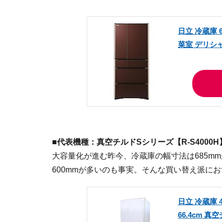
日立 冷蔵庫 
菜室 デリシャス
■代表機種：真空チルドSシリーズ【R-S4000H
大容量化が進む昨今、冷蔵庫の幅寸法は685m
600mmが多いのも事実。そんな買い替え派に
日立 冷蔵庫 4
66.4cm 