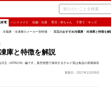
活家電
ハンドメイド
妊娠・出産
育児・赤ちゃん
子育て・キッズ
冷蔵庫・冷凍庫のメーカー別特徴
日立のおすすめ冷蔵庫・冷凍庫と特徴を解
徴
凍庫と特徴を解説
立（HITACHI）編です。真空状態で保存するチルド室は食品の長期保存
更新日：2017年12月30日