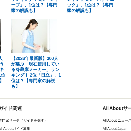
ープ」、1位は？【専門
ック」、1位は？【専門
家の解説も】
家の解説も】
人
【2026年最新版】300人
う
が選ぶ「現在使用してい
キ
る冷蔵庫メーカー」ラン
1位
キング！ 2位「日立」、1
】
位は？【専門家の解説
も】
ガイド関連
All Abou
専門家サーチ（ガイドを探す）
All About ニュー
All Aboutガイド募集
All About Japan