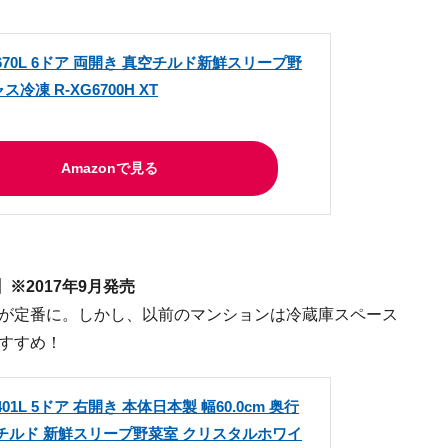
670L 6ドア 両開き 真空チルド新鮮スリープ野
冷凍 R-XG6700H XT
Amazonで見る
】※2017年9月発売
mが定番に。しかし、以前のマンションは冷蔵庫スペース
おすすめ！
01L 5ドア 右開き 本体日本製 幅60.0cm 奥行
真空チルド 新鮮スリープ野菜室 クリスタルホワイ