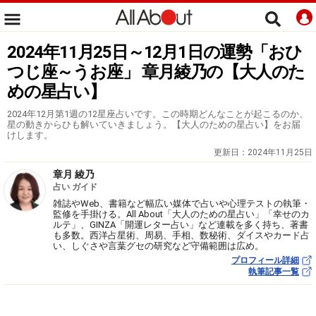
2024年11月25日～12月1日の運勢「おひ
つじ座～うお座」 章月綾乃の【大人のた
めの星占い】
2024年12月第1週の12星座占いです。この時期どんなことが起こるのか、
星の動きからひも解いていきましょう。【大人のための星占い】をお届
けします。
更新日：
2024年11月25日
章月 綾乃
占い ガイド
雑誌やWeb、書籍など幅広い媒体で占いや心理テストの執筆・
監修を手掛ける。All About「大人のための星占い」「幸せのカ
ルテ」、GINZA「開運レター占い」など連載を多く持ち、著書
も多数。西洋占星術、周易、手相、数秘術、ダイスやカード占
い、しぐさや言葉グセの研究など守備範囲は広め。
プロフィール詳細
執筆記事一覧