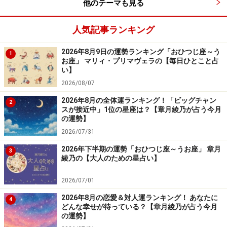
他のテーマも見る
＞【詳しく見る】全体運、社交運、恋愛運などはこちら
人気記事ランキング
2026年8月9日の運勢ランキング「おひつじ座～う
1
お座」 マリィ・プリマヴェラの【毎日ひとこと占
い】
2026/08/07
2026年8月の全体運ランキング！「ビッグチャン
2
スが接近中」1位の星座は？【章月綾乃が占う今月
の運勢】
2026/07/31
2026年下半期の運勢「おひつじ座～うお座」 章月
3
綾乃の【大人のための星占い】
2026/07/01
しし座／獅子座（7月23日～8月22日生ま
れ）
2026年8月の恋愛＆対人運ランキング！ あなたに
4
どんな幸せが待っている？【章月綾乃が占う今月
の運勢】
目指せ、上機嫌！