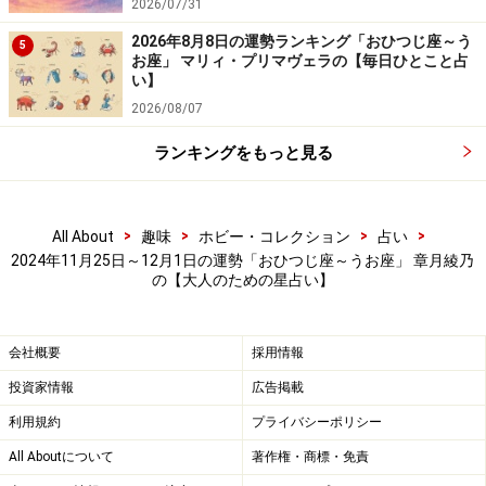
2026/07/31
ハッピーゴーイング！
2026年8月8日の運勢ランキング「おひつじ座～う
5
お座」 マリィ・プリマヴェラの【毎日ひとこと占
＞【詳しく見る】全体運、社交運、恋愛運などはこちら
い】
2026/08/07
ランキングをもっと見る
おとめ座／乙女座（8月23日～9月22日生ま
れ）
>
>
>
>
All About
趣味
ホビー・コレクション
占い
“今、ココ”を大事に。
2024年11月25日～12月1日の運勢「おひつじ座～うお座」 章月綾乃
焦らない、急がない。
の【大人のための星占い】
＞【詳しく見る】全体運、社交運、恋愛運などはこちら
会社概要
採用情報
投資家情報
広告掲載
利用規約
プライバシーポリシー
All Aboutについて
著作権・商標・免責