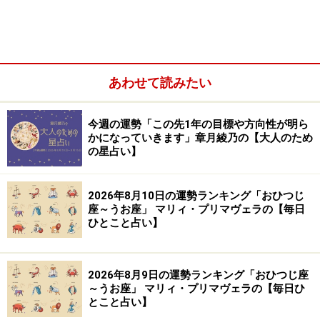
あわせて読みたい
ふたご座／双子座（5月21日～6月21日生まれ）
かに座／蟹座（6月22日～7月22日生まれ）
今週の運勢「この先1年の目標や方向性が明ら
しし座／獅子座（7月23日～8月22日生まれ）
かになっていきます」章月綾乃の【大人のため
の星占い】
おとめ座／乙女座（8月23日～9月22日生まれ）
てんびん座／天秤座（9月23日～10月23日生まれ）
2026年8月10日の運勢ランキング「おひつじ
さそり座／蠍座（10月24日～11月22日生まれ）
座～うお座」 マリィ・プリマヴェラの【毎日
ひとこと占い】
いて座／射手座（11月23日～12月21日生まれ）
やぎ座／山羊座（12月22日～1月19日生まれ）
みずがめ座／水瓶座（1月20日～2月18日生まれ）
2026年8月9日の運勢ランキング「おひつじ座
～うお座」 マリィ・プリマヴェラの【毎日ひ
うお座／魚座（2月19日～3月20日生まれ）
とこと占い】