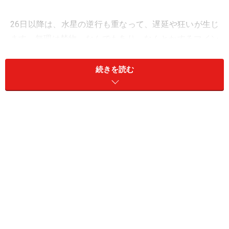
26日以降は、水星の逆行も重なって、遅延や狂いが生じ
ます。無理は禁物。なんでもあり、なんとかするマイン
ドでおおらかに過ごしましょう。
続きを読む
＜あなたの今週の運勢は？＞
おひつじ座／牡羊座（3月21日～4月19日生まれ）
おうし座／牡牛座（4月20日～5月20日生まれ）