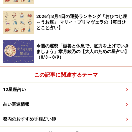
＞【詳しく見る】全体運、社交運、恋愛運などはこちら
2026年8月4日の運勢ランキング「おひつじ座
～うお座」 マリィ・プリマヴェラの【毎日ひ
とこと占い】
ふたご座／双子座（5月21日～6月21日生ま
れ）
今週の運勢「滋養と休息で、底力を上げていき
あなたの前に道はなく、
ましょう」章月綾乃の【大人のための星占い】
（8/3～8/9）
あなたの後ろに道ができる！
この記事に関連するテーマ
＞【詳しく見る】全体運、社交運、恋愛運などはこちら
12星座占い
かに座／蟹座（6月22日～7月22日生まれ）
占い関連情報
年末スイッチを入れて！
都内のおすすめ手相占い師
スピードアップ！