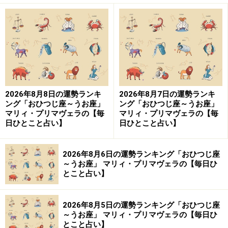
おひつじ座／牡羊座（3月21日～4月19日生
まれ）
ムダ打ち上等！
落ち着かない人で行く！
2026年8月8日の運勢ランキ
2026年8月7日の運勢ランキ
ング「おひつじ座～うお座」
ング「おひつじ座～うお座」
マリィ・プリマヴェラの【毎
マリィ・プリマヴェラの【毎
＞【詳しく見る】全体運、社交運、恋愛運などはこちら
日ひとこと占い】
日ひとこと占い】
2026年8月6日の運勢ランキング「おひつじ座
おうし座／牡牛座（4月20日～5月20日生ま
～うお座」 マリィ・プリマヴェラの【毎日ひ
れ）
とこと占い】
取捨選択をシビアに。
2026年8月5日の運勢ランキング「おひつじ座
甘い顔は隠して。
～うお座」 マリィ・プリマヴェラの【毎日ひ
とこと占い】