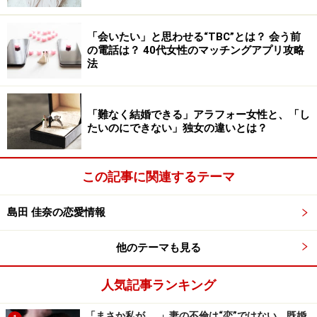
のは年上の男性になるでしょう。同世代だと対等になり
過ぎて衝突してしまうタイプの男性ならば特に、自分の
「会いたい」と思わせる“TBC”とは？ 会う前
の電話は？ 40代女性のマッチングアプリ攻略
思い通りに関係をコントロールできると思い込み、はる
法
か年下の女性を恋人に選ぼうと画策するかもしれませ
ん。
「難なく結婚できる」アラフォー女性と、「し
たいのにできない」独女の違いとは？
年齢の差は経験の差。若い女性は、年上男性の大人っぽ
さや博識さ、収入の多さを純粋に尊敬します。年上男性
にとっては、それが「優越感」をもたらします。あるい
この記事に関連するテーマ
は若い女性に対し「保護者」的な役割を担うような関係
性が、年上男性にとってはうれしいのです。
島田 佳奈の恋愛情報
他のテーマも見る
年下女性にとって年上の男性は、社会的な成功や安定感
が魅力に映ります。経済的な安定や成熟した考え方は、
人気記事ランキング
若い女性に安心感や頼もしさを与えるでしょう。
「まさか私が……」妻の不倫は“恋”ではない。既婚