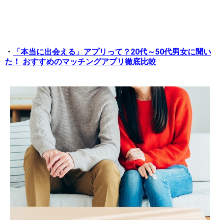
・
「本当に出会える」アプリって？20代～50代男女に聞い
た！ おすすめのマッチングアプリ徹底比較