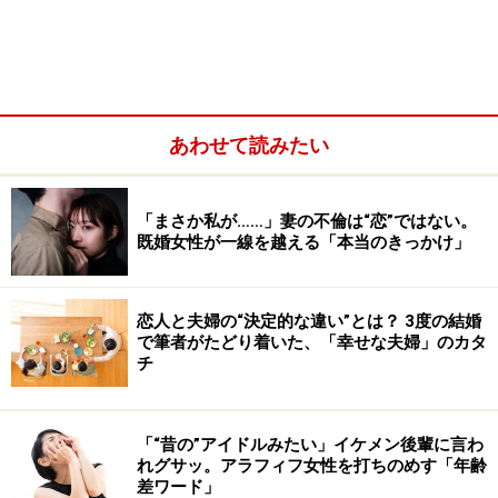
あわせて読みたい
「まさか私が……」妻の不倫は“恋”ではない。
既婚女性が一線を越える「本当のきっかけ」
恋人と夫婦の“決定的な違い”とは？ 3度の結婚
で筆者がたどり着いた、「幸せな夫婦」のカタ
中でも恋愛対象に対しては、相手の年齢を知らないまま
チ
好きになってみたら「実はかなり年上（もしくは年下）
だった」ということも。好みや求める条件など、同年代
よりも年上（もしくは年下）が合うケースは少なくあり
「“昔の”アイドルみたい」イケメン後輩に言わ
れグサッ。アラフィフ女性を打ちのめす「年齢
ません。
差ワード」