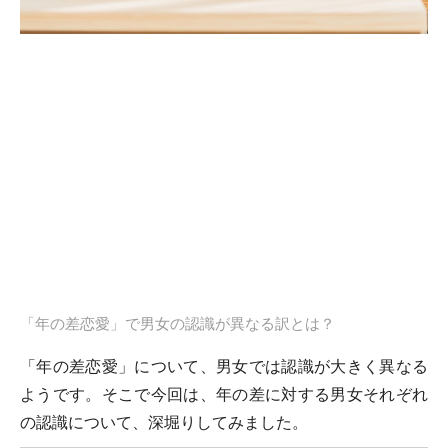
「年の差恋愛」で男女の認識が異なる訳とは？
「年の差恋愛」について、男女では認識が大きく異なる
ようです。そこで今回は、年の差に対する男女それぞれ
の認識について、深堀りしてみました。