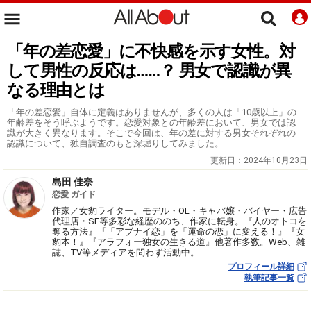
「年の差恋愛」に不快感を示す女性。対
して男性の反応は……？ 男女で認識が異
なる理由とは
「年の差恋愛」自体に定義はありませんが、多くの人は「10歳以上」の
年齢差をそう呼ぶようです。恋愛対象との年齢差において、男女では認
識が大きく異なります。そこで今回は、年の差に対する男女それぞれの
認識について、独自調査のもと深堀りしてみました。
更新日：
2024年10月23日
島田 佳奈
恋愛 ガイド
作家／女豹ライター。モデル・OL・キャバ嬢・バイヤー・広告
代理店・SE等多彩な経歴ののち、作家に転身。『人のオトコを
奪る方法』『「アブナイ恋」を「運命の恋」に変える！』『女
豹本！』『アラフォー独女の生きる道』他著作多数。Web、雑
誌、TV等メディアを問わず活動中。
プロフィール詳細
執筆記事一覧