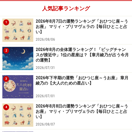
人気記事ランキング
2026年8月7日の運勢ランキング「おひつじ座～う
1
お座」 マリィ・プリマヴェラの【毎日ひとこと占
い】
8位：おうし座／牡牛座（4月20日～5月20
2026/08/06
日生まれ）
2026年8月の全体運ランキング！「ビッグチャン
2
スが接近中」1位の星座は？【章月綾乃が占う今月
の運勢】
2026/07/31
2024年10月26日の運勢「おうし座」
2026年下半期の運勢「おひつじ座～うお座」 章月
3
楽しみにしていた予定がドタキャンされそう。受け入れ
綾乃の【大人のための星占い】
る準備を。
2026/07/01
＞【今週の運勢】を占う
2026年8月8日の運勢ランキング「おひつじ座～う
4
お座」 マリィ・プリマヴェラの【毎日ひとこと占
＞【10月の運勢】を占う
い】
2026/08/07