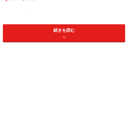
2024年10月26日の運勢「おとめ座」
続きを読む
メンタル的に不調な日。気晴らしにパーッと遊ぶとよさ
そう。
＞【今週の運勢】を占う
＞【10月の運勢】を占う