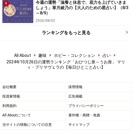
今週の運勢「滋養と休息で、底力を上げていきま
5
7位：うお座／魚座（2月19日～3月20日生
しょう」章月綾乃の【大人のための星占い】（8/3
～8/9）
まれ）
2026/08/02
ランキングをもっと見る
2024年10月26日の運勢「うお座」
将来のマネープランを考える吉日。保険、積み立ての検
>
>
>
>
All About
趣味
ホビー・コレクション
占い
討を。
2024年10月26日の運勢ランキング「おひつじ座～うお座」 マリ
ィ・プリマヴェラの【毎日ひとこと占い】
＞【今週の運勢】を占う
＞【10月の運勢】を占う
会社概要
採用情報
投資家情報
広告掲載
利用規約
プライバシーポリシー
All Aboutについて
著作権・商標・免責
当サイトの情報についての注意
サイトマップ