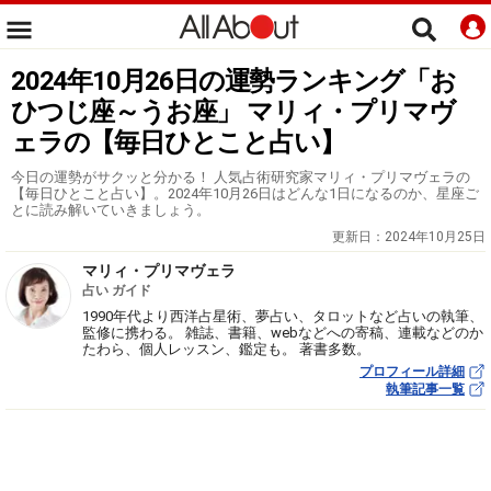
2024年10月26日の運勢ランキング「お
ひつじ座～うお座」 マリィ・プリマヴ
ェラの【毎日ひとこと占い】
今日の運勢がサクッと分かる！ 人気占術研究家マリィ・プリマヴェラの
【毎日ひとこと占い】。2024年10月26日はどんな1日になるのか、星座ご
とに読み解いていきましょう。
更新日：
2024年10月25日
マリィ・プリマヴェラ
占い ガイド
1990年代より西洋占星術、夢占い、タロットなど占いの執筆、
監修に携わる。 雑誌、書籍、webなどへの寄稿、連載などのか
たわら、個人レッスン、鑑定も。 著書多数。
プロフィール詳細
執筆記事一覧