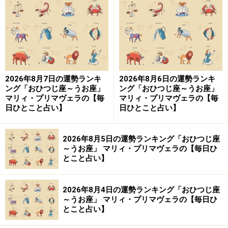
10位：やぎ座／山羊座（12月22日～1月19
日生まれ）
2026年8月7日の運勢ランキ
2026年8月6日の運勢ランキ
2024年10月26日の運勢「やぎ座」
ング「おひつじ座～うお座」
ング「おひつじ座～うお座」
マリィ・プリマヴェラの【毎
マリィ・プリマヴェラの【毎
腹立たしい事件の暗示が……。でも我慢すればやり過ごせ
日ひとこと占い】
日ひとこと占い】
そう。
2026年8月5日の運勢ランキング「おひつじ座
＞【今週の運勢】を占う
～うお座」 マリィ・プリマヴェラの【毎日ひ
＞【10月の運勢】を占う
とこと占い】
2026年8月4日の運勢ランキング「おひつじ座
～うお座」 マリィ・プリマヴェラの【毎日ひ
9位：みずがめ座／水瓶座（1月20日～2月
とこと占い】
18日生まれ）