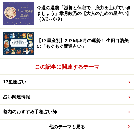
今週の運勢「滋養と休息で、底力を上げていき
ましょう」章月綾乃の【大人のための星占い】
2024年10月26日の運勢「みずがめ座」
（8/3～8/9）
友人と対立すると収拾は不可能に。一刻も早く謝ること
が大事。
【12星座別】2026年8月の運勢！ 生田目浩美.
の「もぐもぐ開運占い」
＞【今週の運勢】を占う
＞【10月の運勢】を占う
この記事に関連するテーマ
12星座占い
占い関連情報
都内のおすすめ手相占い師
他のテーマも見る